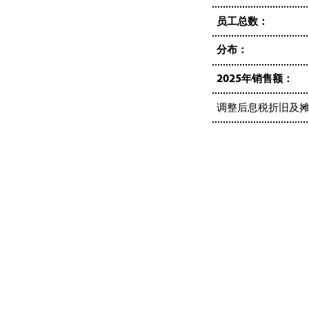
员工总数：
分布：
2025年销售额：
调整后息税折旧及摊销