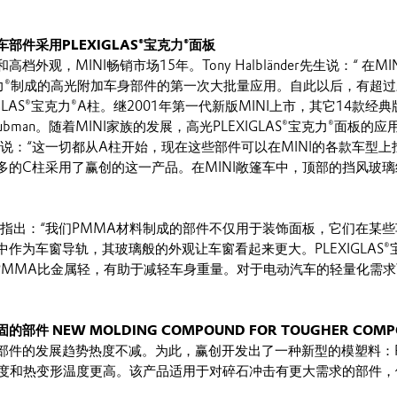
部件采用PLEXIGLAS®宝克力®面板
档外观，MINI畅销市场15年。Tony Halbländer先生说：“ 在M
®宝克力®制成的高光附加车身部件的第一次大批量应用。自此以后，有超过
GLAS®宝克力®A柱。继2001年第一代新版MINI上市，其它14款
bman。随着MINI家族的发展，高光PLEXIGLAS®宝克力®面板
nder先生说：“这一切都从A柱开始，现在这些部件可以在MINI的各款车型上
多的C柱采用了赢创的这一产品。在MINI敞篷车中，顶部的挡风玻
nder先生指出：“我们PMMA材料制成的部件不仅用于装饰面板，它们在
中作为车窗导轨，其玻璃般的外观让车窗看起来更大。PLEXIGLAS®
：PMMA比金属轻，有助于减轻车身重量。对于电动汽车的轻量化需
件 NEW MOLDING COMPOUND FOR TOUGHER COMP
件的发展趋势热度不减。为此，赢创开发出了一种新型的模塑料：PLEX
击强度和热变形温度更高。该产品适用于对碎石冲击有更大需求的部件