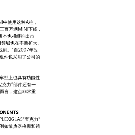
INI中使用这种A柱，
三百万辆MINI下线，
经典版本也相继推出市
的应用领域也在不断扩大。
找到。”自2007年改
璃组件也采用了公司的
某些车型上也具有功能性
宝克力®部件还有一
求而言，这点非常重
ONENTS
IGLAS®宝克力®
，例如散热器格栅和镜