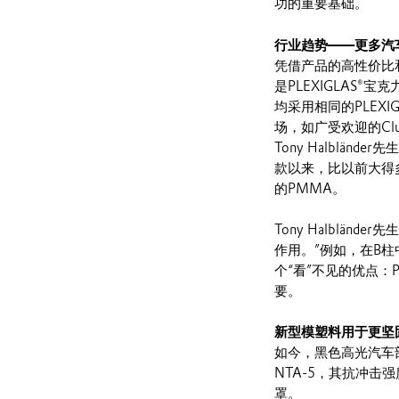
功的重要基础。
行业趋势——更多汽车
凭借产品的高性价比和高
是PLEXIGLAS
均采用相同的PLEXI
场，如广受欢迎的Clu
Tony Halblä
款以来，比以前大得
的PMMA。
Tony Halblä
作用。”例如，在B柱
个“看”不见的优点
要。
新型模塑料用于更坚固的部
如今，黑色高光汽车部
NTA-5，其抗冲
罩。