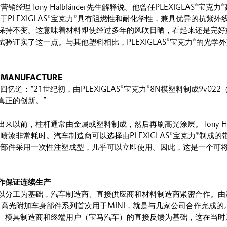
销经理Tony Halbländer先生解释说。他曾任PLEXIGLAS®宝
由于PLEXIGLAS®宝克力®具有阻燃性和耐化学性，兼具优异的抗紫
保持不变。这意味着材料即使经过多年的风吹日晒，看起来还是完好
验证实了这一点。与其他塑料相比，PLEXIGLAS®宝克力®的光学
 MANUFACTURE
der先生回忆道：“21世纪初，由PLEXIGLAS®宝克力®8N模塑料制成9v
真正的创新。”
来以前，柱杆通常由金属或塑料制成，然后再刷高光涂层。Tony Halb
喷漆非常耗时。汽车制造商可以选择由PLEXIGLAS®宝克力®制成
些部件采用一次性注塑成型，几乎可以立即使用。因此，这是一个可
作保证连续生产
分工为基础，汽车制造商、直接供应商和材料制造商紧密合作。由赢创P
、高光附加车身部件系列首次用于MINI，就是与几家公司合作完成的
、模具制造商和终端用户（宝马汽车）的直接反馈为基础，这在当时