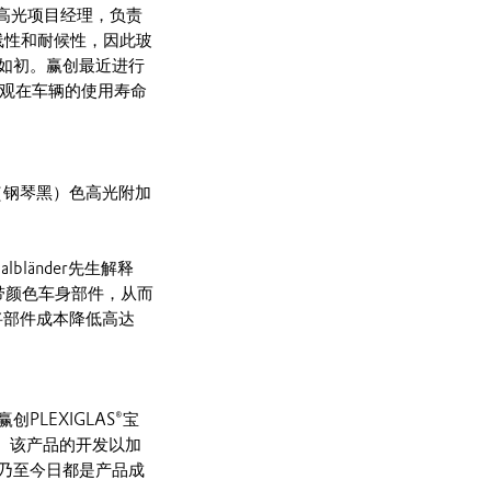
克力®高光项目经理，负责
外线性和耐候性，因此玻
如初。赢创最近进行
外观在车辆的使用寿命
022（钢琴黑）色高光附加
länder先生解释
的带颜色车身部件，从而
将部件成本降低高达
LEXIGLAS®宝
。该产品的开发以加
乃至今日都是产品成