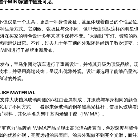
个MINI家族中随处可见。
不仅仅是一个工具，更是一种身份象征，甚至体现着自己的个性品位。
一种生活方式。它别致、张扬且与众不同。像甲壳虫乐队这样的明星也喜
吸引潜在买家的特色设计多年来基本保持不变。“大圆眼”车灯、镀铬的
就能辨认出它。不过，过去几十年车辆的外观还是经历了数次演变。
对MINI进行了品牌重新发布。
重新发布，宝马集团对该车进行了重新设计，并将其升级为顶级品牌。现
技术，并采用高端装饰，呈现出优雅外观。设计师选用了能够凸显汽
和谐的外观。
IKE MATERIAL
NI支撑大块挡风玻璃两侧的A柱由金属制成，并漆成与车身相同的颜
采用了不同方式——看起来像玻璃的钢琴黑高光柱杆，使挡风玻璃看
®宝克力®材料，其化学名为聚甲基丙烯酸甲酯（PMMA）。
LAS®宝克力®品牌的PMMA产品呈现出高光泽A级表面，色彩深度与韧
似的优雅外观，亮度远超涂层表面。涂层外观做不到完全光滑，而注