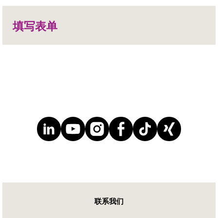
哑光涂料：高光泽或半光——赢创的
DEGACRYL®
填写表单
ACEMATT®产品为您提供表面涂层保护。
在特种聚合物中，赢创以DEGACRYL® 为品
P84®
牌下提供广泛的珠状聚合物。
P84®：致力于创造“更清洁世界”的解决方
SEPURAN®
DEGACRYL®
案。P84®是赢创的聚酰亚胺产品品牌。
SEPURAN® 模块是赢创开发的新型中空纤
P84®
维膜模块，可有效分离气体。
ADHESIVE RESINS
联系我们
定制聚合物(Designed Polymers)——永久的