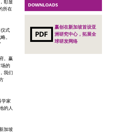
，彰显
DOWNLOADS
的所在
赢创在新加坡首设亚
幕仪式
PDF
洲研究中心，拓展全
战略。
球研发网络
”
府。赢
市场的
，我们
方
科学家
地的人
新加坡