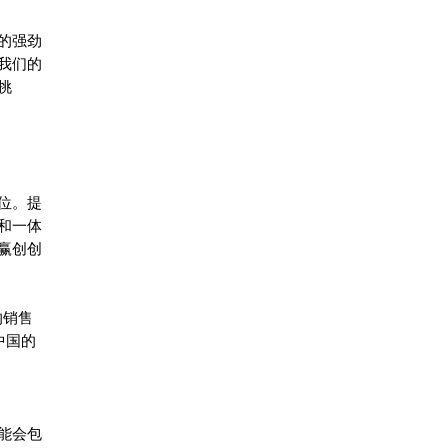
区的强劲
我们的
挑
位。提
和一体
，赢创创
的销售
中国的
能会包