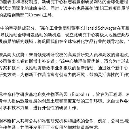
功能表面和增材制造。新研究中心标志着赢创研发网络的全球化进程
发活动国际化的战略决策。同时，该中心也是赢创“组织工程项目屋”
战略创新部门Creavis主导。
的重要组成部分。”赢创工业集团副董事长Harald Schwager在开
极寻找推动全球研发活动的新机遇，设立此研究中心将极大地推进此
展前景的研究领域，将巩固我们在全球特种化学品行业的领导地位。
兼具两大优势：来自领先科研院校的高素质研究人员和高效的当地政
公司董事长睿迪斯博士补充道：“该中心地理位置优越，适合为全球
方案和技术，以推动资源效率业务板块的创新活动。通过这个新中心
研究方法：为创新工作营造富有创造力的环境，鼓励灵活弹性的工作
生命科学研发基地启奥生物医药园（Biopolis），旨在为工程师、
青年人提供激发灵感的创意土壤和高度互动的工作环境。来自世界各
科学和技术力量，进行开创性的研发工作。
创不断扩大其与公共和私营研究机构和组织的合作。例如，公司已与
合作关系，共同开发用于工业应用的增材制造新技术。