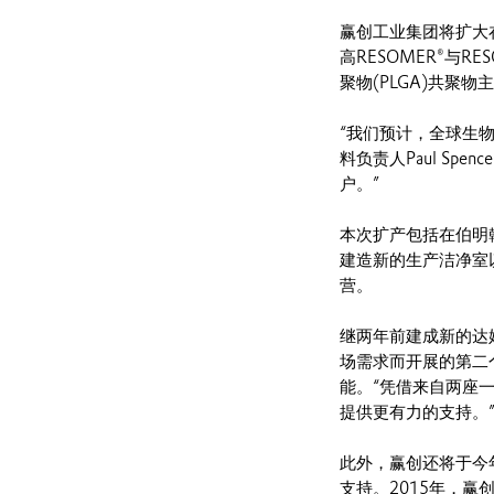
赢创工业集团将扩大
高RESOMER®与R
聚物(PLGA)共
“我们预计，全球生
料负责人Paul S
户。”
本次扩产包括在伯明
建造新的生产洁净室
营。
继两年前建成新的达
场需求而开展的第二
能。“凭借来自两座
提供更有力的支持。” S
此外，赢创还将于今
支持。2015年，