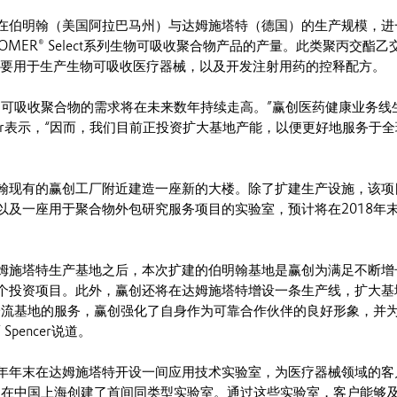
在伯明翰（美国阿拉巴马州）与达姆施塔特（德国）的生产规模，进
ESOMER® Select系列生物可吸收聚合物产品的产量。此类聚丙交酯乙
聚物主要用于生产生物可吸收医疗器械，以及开发注射用药的控释配方。
物可吸收聚合物的需求将在未来数年持续走高。”赢创医药健康业务线
pencer表示，“因而，我们目前正投资扩大基地产能，以便更好地服务于
翰现有的赢创工厂附近建造一座新的大楼。除了扩建生产设施，该项
以及一座用于聚合物外包研究服务项目的实验室，预计将在2018年
姆施塔特生产基地之后，本次扩建的伯明翰基地是赢创为满足不断增
个投资项目。此外，赢创还将在达姆施塔特增设一条生产线，扩大基
一流基地的服务，赢创强化了自身作为可靠合作伙伴的良好形象，并
pencer说道。
年年末在达姆施塔特开设一间应用技术实验室，为医疗器械领域的客
赢创在中国上海创建了首间同类型实验室。通过这些实验室，客户能够