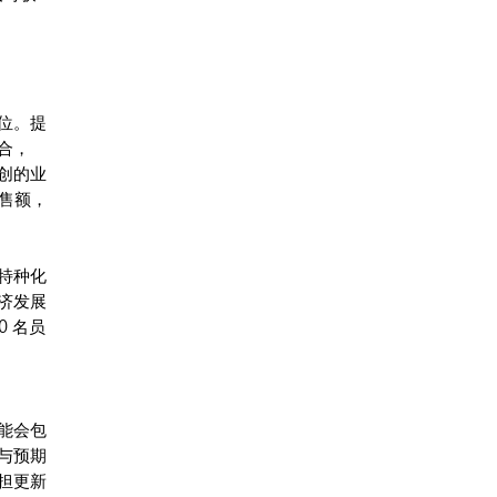
位。提
合，
创的业
销售额，
特种化
济发展
 名员
能会包
与预期
担更新