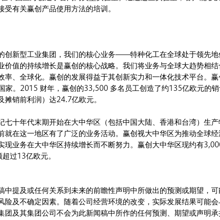
接受有关赢创产品使用方法的培训。
的创新型工业集团，我们的核心业务——特种化工在全球处于领先地
业价值的持续增长是赢创的核心战略。我们将业务与全球大趋势相结
效率、全球化。赢创的发展得益于其创新实力和一体化技术平台。赢
国家。2015 财年，赢创的33,500 多名员工创造了约135亿欧元的
摊销前利润）达24.7亿欧元。
纪七十年代末期开始在大中华区（包括中国大陆、香港和台湾）生产
前就在这一地区有了广泛的业务活动。赢创视大中华区为推动全球经
现业务在大中华区持续增长而不断努力。赢创大中华区现约有3,000
额超过13亿欧元。
稿中提及或任何关系到未来的前瞻性声明中所做出的预测或期望，可
风险及不确定因素。随着公司经营环境的改变，实际发展结果可能会
集团及其集团公司不会为此新闻稿中所作的任何预测、期望或声明承