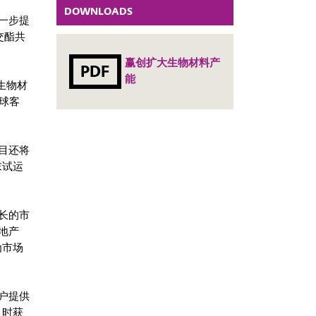
DOWNLOADS
一步提
交酯共
赢创扩大生物材料产
PDF
能
生物材
全球客
目还将
末试运
长的市
地产
为市场
户提供
及时获