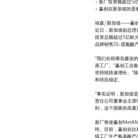
• 新厂投资额超过5
• 赢创在新加坡的蛋
埃森/新加坡——赢
近日，新加坡副总理
投资总额超过5亿欧元
品牌销售DL-蛋氨酸
“我们在裕廊岛建设
座工厂。”赢创工业集
求持续快速增长。”
和供应稳定。
“事实证明，新加坡
责任公司董事会主席Re
到，这个国家的高素质
新厂将使赢创MetA
吨。目前，赢创在比
级工厂生产氨基酸产