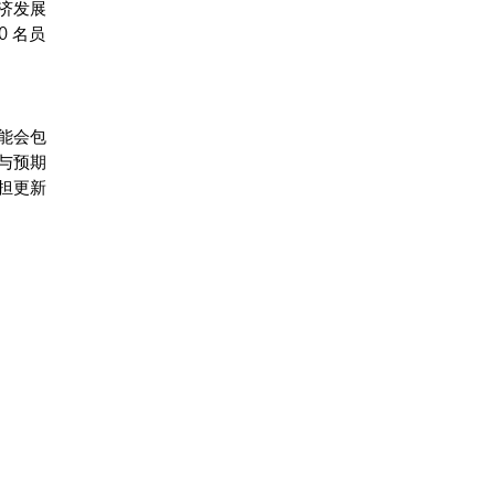
济发展
 名员
能会包
与预期
担更新