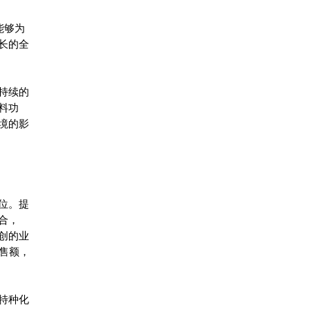
能够为
长的全
持续的
料功
境的影
位。提
合，
创的业
销售额，
特种化