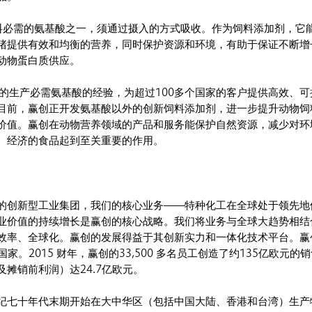
饲料必需的氨基酸之一，须通过摄入的方式吸收。作为饲料添加剂，它
猪提供有效和均衡的营养，同时保护资源和环境，有助于保证不断增
动物蛋白质供应。
年的生产必需氨基酸的经验，为超过100多个国家的客户提供高效、可
目前，赢创正开发氨基酸以外的创新饲料添加剂，进一步提升动物饲
价值。赢创在动物营养领域的产品和服务能保护自然资源，减少对环
、经济的食品起到至关重要的作用。
的创新型工业集团，我们的核心业务——特种化工在全球处于领先地
业价值的持续增长是赢创的核心战略。我们将业务与全球大趋势相结
效率、全球化。赢创的发展得益于其创新实力和一体化技术平台。赢
国家。2015 财年，赢创的33,500 多名员工创造了约135亿欧元的
摊销前利润）达24.7亿欧元。
纪七十年代末期开始在大中华区（包括中国大陆、香港和台湾）生产