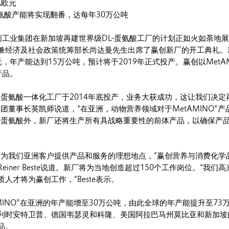
亿欧元
氨酸产能将实现翻番，达每年30万公吨
创工业集团在新加坡再建世界级DL-蛋氨酸工厂的计划正如火如荼地
兼经济及社会政策统筹部长尚达曼先生出席了赢创新厂的开工典礼。
，年产能达到15万公吨，预计将于2019年正式投产。赢创以MetAM
产品。
的蛋氨酸一体化工厂于2014年底投产，业务大获成功，这让我们决定
团董事长英凯师说道，“在亚洲，动物营养领域对于MetAMINO®产
除蛋氨酸外，新厂还将生产所有具战略重要性的前体产品，以确保产
是为我们亚洲客户提供产品和服务的理想地点，”赢创营养与消费化学
iner Beste说道。新厂将为当地创造超过150个工作岗位。“我们
人才将为赢创工作，”Beste表示。
MINO®在亚洲的年产能增至30万公吨，由此全球的年产能提升至73
利时安特卫普、德国韦瑟灵和科隆、美国阿拉巴马州莫比亚和新加坡
品。