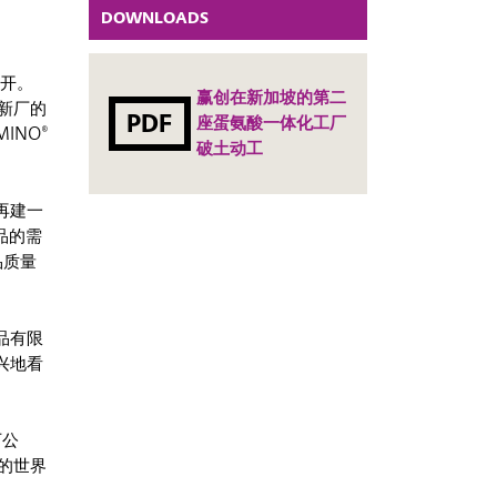
DOWNLOADS
展开。
赢创在新加坡的第二
新厂的
PDF
座蛋氨酸一体化工厂
INO®
破土动工
再建一
品的需
品质量
品有限
高兴地看
万公
的世界