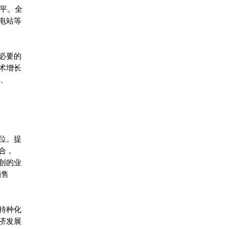
平。全
电站等
必要的
术增长
®、
位。提
合，
创的业
销售
特种化
济发展