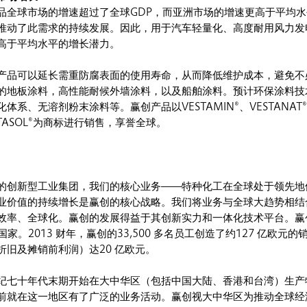
品全球市场的增速超过了全球GDP，而亚洲市场的增速更高于平均水
推动了此需求的持续发展。因此，用于汽车轻量化、高度耐用风力发
高于平均水平的增长潜力。
产品可以延长需重防腐表面的使用寿命，从而降低维护成本，避免不
的地板涂料，高性能耐候外墙涂料，以及船舶涂料。预计环保涂料技
体系、无溶剂粉末涂料等。赢创产品以VESTAMIN®、VESTANAT
ESTASOL®为商标进行销售，享誉全球。
的创新型工业集团，我们的核心业务——特种化工在全球处于领先地
业价值的持续增长是赢创的核心战略。我们将业务与全球大趋势相结
效率、全球化。赢创的发展得益于其创新实力和一体化技术平台。赢
国家。2013 财年，赢创的33,500 多名员工创造了约127 亿欧元的
折旧及摊销前利润）达20 亿欧元。
纪七十年代末期开始在大中华区（包括中国大陆、香港和台湾）生产
前就在这一地区有了广泛的业务活动。赢创视大中华区为推动全球经