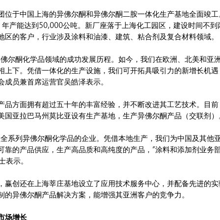
团位于中国上海的异佛尔酮和异佛尔酮二胺一体化生产基地全面竣工
年产能达到50,000公吨。新厂座落于上海化工园区，建设时间不到
地区的客户，行业涉及涂料和油漆、建筑、粘合剂及复合材料领域。
异佛尔酮化学品领域的成功发展历程。如今，我们在欧洲、北美和亚
相上下。凭借一体化的生产设施，我们可开拓具吸引力的新增长机遇
会成员兼首席运营官吴皓泽表示。
产品方面拥有超过五十年的丰富经验，并不断改进其工艺技术。目前
美国亚拉巴马州莫比亚设有生产基地，生产异佛尔酮产品（交联剂）
盖全系列异佛尔酮化学品的企业。凭借本地生产，我们为中国及其他
可靠的产品供应，生产高品质和高纯度的产品，”涂料和添加剂业务
dt博士表示。
，赢创还在上海莘庄基地设立了应用技术服务中心，并配备先进的实
制的异佛尔酮产品解决方案，能增强其亚洲客户的竞争力。
市场增长