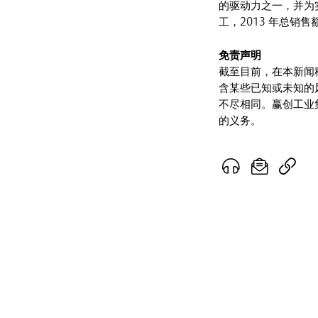
的驱动力之一，并为实
工，2013 年总销售
免责声明
截至目前，在本新闻
含某些已知或未知的
不尽相同。赢创工业
的义务。