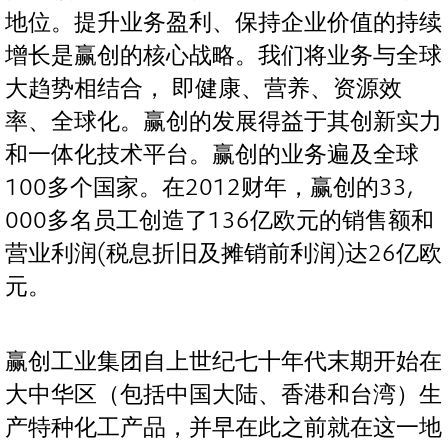
地位。提升业务盈利、保持企业价值的持续
增长是赢创的核心战略。我们将业务与全球
大趋势相结合， 即健康、营养、资源效
率、全球化。赢创的发展得益于其创新实力
和一体化技术平台。赢创的业务遍及全球
100多个国家。在2012财年，赢创的33,
000多名员工创造了136亿欧元的销售额和
营业利润(税息折旧及摊销前利润)达26亿欧
元。
赢创工业集团自上世纪七十年代末期开始在
大中华区（包括中国大陆、香港和台湾）生
产特种化工产品，并早在此之前就在这一地