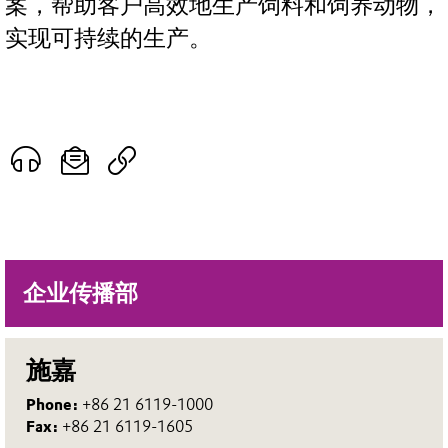
案，帮助客户高效地生产饲料和饲养动物，
实现可持续的生产。
企业传播部
施嘉
Phone:
+86 21 6119-1000
Fax:
+86 21 6119-1605