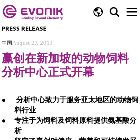
PRESS RELEASE
中国
August 27, 2013
赢创在新加坡的动物饲料
分析中心正式开幕
分析中心致力于服务亚太地区的动物饲
料行业
专注于为饲料及饲料原料提供氨基酸分
析