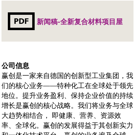
PDF
新闻稿-全新复合材料项目屋
公司信息
赢创是一家来自德国的创新型工业集团，我
们的核心业务——特种化工在全球处于领先
地位。提升业务盈利、保持企业价值的持续
增长是赢创的核心战略。我们将业务与全球
大趋势相结合， 即健康、营养、资源效
率、全球化。赢创的发展得益于其创新实力