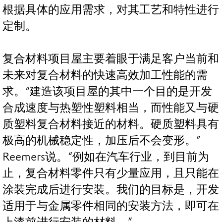
根据具体的应用需求，对其工艺和特性进行
定制。
复合材料项目屋主要着眼于满足客户当前和
未来对复合材料的快速高效加工性能的需
求。“建造该项目屋的其中一个目的是开发
合成速度与热塑性塑料相当，而性能又与硬
质塑料复合材料接近的材料。硬质塑料具有
极高的机械稳定性，加压后不会变形。”
Reemers说。“例如在汽车行业，到目前为
止，复合材料零件只有少量应用，且只能在
涂装完成后进行安装。我们的目标是，开发
适用于与金属零件相同的安装方法，即可在