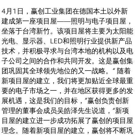
4月1日，赢创工业集团在德国本土以外新
建成第一座项目屋——照明与电子项目屋，
坐落于台湾新竹。该项目屋将主要为太阳能
光电、显示器、LED和照明行业提供新产品
技术，并积极寻求与台湾本地的机构以及电
子公司之间的合作和共同开发。这是赢创集
团巩固其全球领先地位的又一战略。“ 随着
新项目屋的建立，我们将更加贴近全球最重
要的电子市场之一，并在地区获得更多的发
展机遇，这是我们的目标，”赢创负责创新
管理的董事会成员吴皓泽先生说道，“新项
目屋的建立进一步成功拓展了赢创的项目屋
理念。随着新项目屋的建立，赢创将不断巩