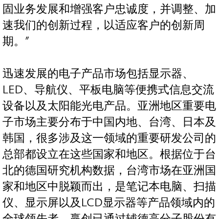
固业务发展和增强客户忠诚度，并调整、加
速我们的创新过程，以适应客户的创新周
期。”
迅速发展的电子产品市场包括显示器、
LED、导航仪、平板电脑等便携式信息交流
设备以及太阳能光电产品。亚洲地区重要电
子市场主要分布于中国内地、台湾、日本及
韩国，很多涉及这一领域的重要研发公司的
总部都设立在这些国家和地区。根据位于台
北的德国研究机构数据，台湾市场在亚洲国
家和地区中脱颖而出，是笔记本电脑、扫描
仪、显示屏以及LCD显示器等产品领域内的
全球领先者。赢创已通过辅德高分子股份有