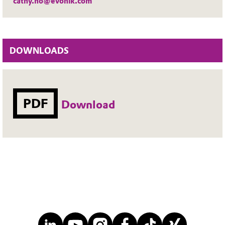
cathy.ho@evonik.com
DOWNLOADS
PDF
Download