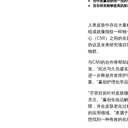
合作使赢创获得一流的
旨在研发能够提高肌肤
人类皮肤中存在大量
组成就像指纹一样独
心（CMI）之间的
协议及未来研究项目
物群。
与CMI的合作将帮
发。“此次与久负盛
进一步释放并发挥护
案。”赢创护理化学品业
“尽管目前针对皮肤
关注。”赢创化妆品解决
障，并在皮肤老化过
的应用领域。”隶属于赢
想找到一种有效的化