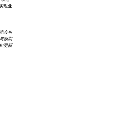
实现业
。
能会包
与预期
担更新