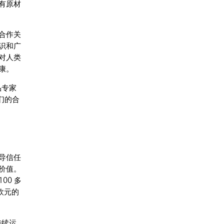
有原材
合作关
识和广
对人类
康。
品专家
我们的合
导信任
价值。
0 多
欧元的
持续运