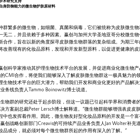
学术研究支持
自身防御能力的微生物护肤原材料
种群繁多的微生物，如细菌、真菌和病毒，它们被统称为皮肤微生物
一无二，并且依赖于多种因素。赢创与加州大学圣地亚哥分校微生物
全新合作，旨在以新的角度探寻皮肤微生物群落的复杂组成。为期三年
将改善现有的化妆品原料，发现和开发新型原料，以促进更健康的皮
助赢创科学家推动其护理生物技术平台的发展，并促进商业化微生物产
名的CMI合作，将使我们能够深入了解皮肤微生物群这一极具魅力的
理生物技术平台的巨大潜力，帮助我们开发和商业化更好的产品解决
务线负责人Tammo Boinowitz博士说道。
微生物群的研究还处于起步阶段，但这一议题已引起科学界和消费者
方案副总裁Peter Lersch博士解释道。“微生物群能够增强表皮皮
程中也发挥着作用。因此，微生物友好型化妆品原料的开发是一个富
创战略创新部门Creavis的可持续产品业务负责人Jan Wolter补充
妆品成分，就必须对每个微生物群所起的作用有深入的了解。”