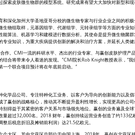
一起探索皮肤微生物群的模型系统。研究成果有望大大加快对新型和现
培育和深化加州大学圣地亚哥分校的微生物专家与行业企业之间的积极
微生物组取样，元基因组学、代谢组学、元转录组学等方面的专业知
性能算法、机器学习和建模进行数据分析。其使命是提升微生物菌群
的专业知识，为重大疾病提供创新的解决和治疗方案，并延长人类健
创合作。CMI一流的科研水平、杰出的行业专家、与赢创皮肤护理产
结合将带来令人着迷的发现。”CMI院长Rob Knight教授表示，“
第一个联合项目预计将在年底前启动。”
种化学品公司。专注特种化工业务、以客户为导向的创新能力以及倡
成了赢创的战略核心，推动其不断提升盈利性增长，实现更高的公司
特别得益于其紧密的客户关系与市场领先地位。赢创的业务遍及全球10
量超过32,000名。2018 财年，赢创持续运营业务创造了约133亿
调整后税息折旧及摊销前利润）达21.5亿欧元。
六个大区，其中北亚区总部位于中国上海。2018年，赢创在北亚区