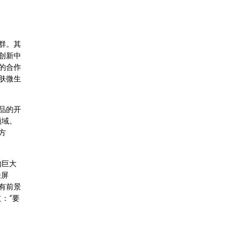
群。其
创新中
的合作
肤微生
品的开
领域。
方
的巨大
肤屏
有前景
道：“要