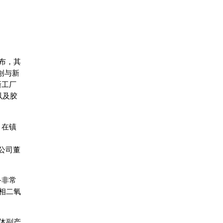
布，其
创与新
新工厂
以及胶
。在镇
公司董
备非常
相二氧
体副产