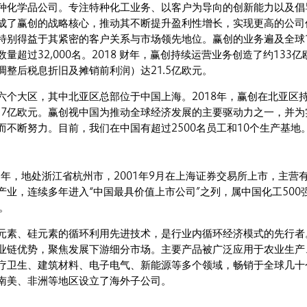
种化学品公司。专注特种化工业务、以客户为导向的创新能力以及倡
成了赢创的战略核心，推动其不断提升盈利性增长，实现更高的公司
特别得益于其紧密的客户关系与市场领先地位。赢创的业务遍及全球10
量超过32,000名。2018 财年，赢创持续运营业务创造了约133亿
调整后税息折旧及摊销前利润）达21.5亿欧元。
六个大区，其中北亚区总部位于中国上海。2018年，赢创在北亚区
9.7亿欧元。赢创视中国为推动全球经济发展的主要驱动力之一，并为
而不断努力。目前，我们在中国有超过2500名员工和10个生产基地
5年，地处浙江省杭州市，2001年9月在上海证券交易所上市，主营
产业，连续多年进入“中国最具价值上市公司”之列，属中国化工500
。
元素、硅元素的循环利用先进技术，是行业内循环经济模式的先行者
业链优势，聚焦发展下游细分市场。主要产品被广泛应用于农业生产
疗卫生、建筑材料、电子电气、新能源等多个领域，畅销于全球几十
南美、非洲等地区设立了海外子公司。