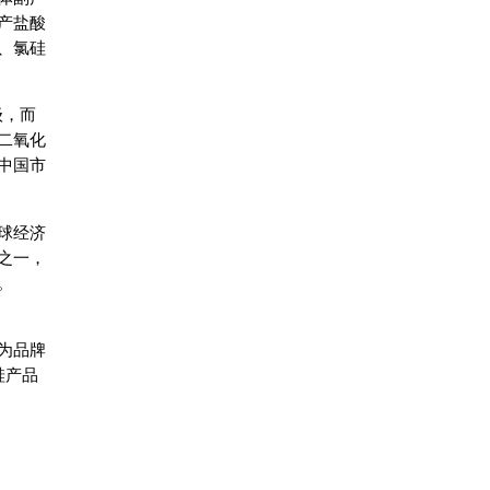
产盐酸
、氯硅
级，而
二氧化
中国市
球经济
之一，
。
®为品牌
硅产品