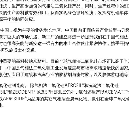
硅烷，生产高附加值的气相法二氧化硅产品。同时，生产过程中的副
块的生产原料被有效利用，从而实现绿色循环经济，发挥有机硅单体
源平衡的协同效应。
是中国，视为主要的业务增长地区。中国目前正面临着产业转型与升
来了巨大的市场机遇。新工厂的建立将进一步提升我们在中国气相法
时也很高兴能与新安这一强有力的本土合作伙伴紧密协作，携手开拓
裁柯乐施博士补充道。
种重要的高科技纳米材料。目前全球气相法二氧化硅市场正以高于全
中，中国是气相法二氧化硅工业发展速度与市场需求增速最快的国家
素包括应用于建筑和汽车行业的胶粘剂与密封胶，以及胶体蓄电池等
化硅制造商。 除气相法二氧化硅AEROSIL®和沉淀法二氧化硅
RASIL®和ZEODENT® 以及SPHERILEX®外，赢创还生产以ACEMATT
AEROXIDE®为品牌的其它气相法金属氧化物。赢创在全球二氧化
吨。