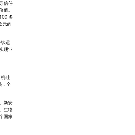
导信任
价值。
0 多
欧元的
持续运
实现业
。
有机硅
强，全
。新安
、生物
个国家