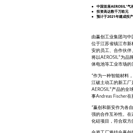
中国首座AEROSIL
投资高达数千万欧元
预计于2021年建成投
由赢创工业集团与中
位于江苏省镇江市新
安的员工、合作伙伴
将以AEROSIL®
体电池等工业市场的需
“作为一种智能材料
江破土动工的新工厂
AEROSIL®产品
事Andreas Fisc
“赢创和新安作为各
强的合作互补性。在
化硅项目，符合双方
合资工厂将结合赢创