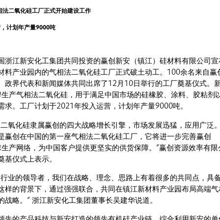
®气相法二氧化硅工厂正式开始建设工作
产，计划年产量9000吨
国浙江新安化工集团共同投资的赢创新安（镇江）硅材料有限公司宣
材料产业园内的气相法二氧化硅工厂正式破土动工。100余名来自赢
、政界代表和新闻媒体共同出席了12月10日举行的工厂奠基仪式。
为品牌生产气相法二氧化硅，用于满足中国市场的硅橡胶、涂料、胶粘剂
求。工厂计划于2021年投入运营，计划年产量9000吨。
，二氧化硅隶属赢创的四大战略增长引擎，市场发展迅猛，应用广泛
是赢创在中国的第一座气相法二氧化硅工厂，它将进一步完善赢创
的全球生产网络，为中国客户提供更坚实的供货保障。”赢创资源效率有限
her在奠基仪式上表示。
自行业的领导者，我们在战略、理念、思路上有着很多的共同点，具
这样的背景下，通过强强联合，共同在镇江新材料产业园布局高端气
的战略。” 浙江新安化工集团董事长吴建华说道。
领先的产品科技与新安打造的领先有机硅产业链，综合利用新安的单