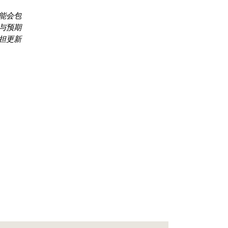
能会包
与预期
担更新