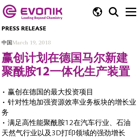
PRESS RELEASE
中国
March 19, 2018
赢创计划在德国马尔新建
聚酰胺12一体化生产装置
• 赢创在德国的最大投资项目
• 针对性地加强资源效率业务板块的增长业
务
• 满足高性能聚酰胺12在汽车行业、石油
天然气行业以及3D打印领域的强劲增长