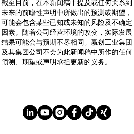
截至目前，在本新闻稿中提及或任何关系到
未来的前瞻性声明中所做出的预测或期望，
可能会包含某些已知或未知的风险及不确定
因素。随着公司经营环境的改变，实际发展
结果可能会与预期不尽相同。赢创工业集团
及其集团公司不会为此新闻稿中所作的任何
预测、期望或声明承担更新的义务。