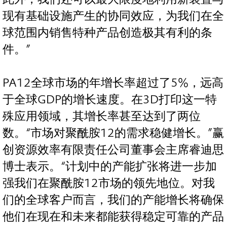
现有基础设施产生的协同效应，为我们在全
球范围内销售特种产品创造极其有利的条
件。”
PA12全球市场的年增长率超过了5%，远高
于全球GDP的增长速度。在3D打印这一特
殊应用领域，其增长率甚至达到了两位
数。“市场对聚酰胺12的需求稳健增长。”赢
创资源效率有限责任公司董事会主席睿迪思
博士表示。“计划中的产能扩张将进一步加
强我们在聚酰胺12市场的领先地位。对我
们的全球客户而言，我们的产能增长将确保
他们在现在和未来都能获得稳定可靠的产品