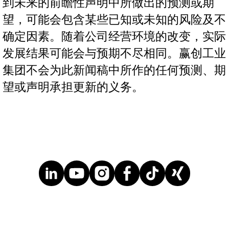
到未来的前瞻性声明中所做出的预测或期
望，可能会包含某些已知或未知的风险及不
确定因素。随着公司经营环境的改变，实际
发展结果可能会与预期不尽相同。赢创工业
集团不会为此新闻稿中所作的任何预测、期
望或声明承担更新的义务。