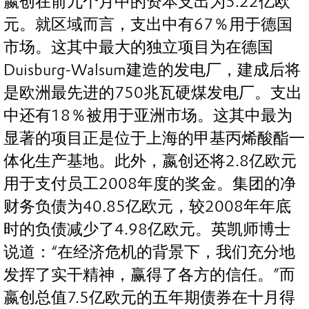
嬴创在前九个月中的资本支出为5.22亿欧
元。就区域而言，支出中有67％用于德国
市场。这其中最大的独立项目为在德国
Duisburg-Walsum建造的发电厂，建成后将
是欧洲最先进的750兆瓦硬煤发电厂。支出
中还有18％被用于亚洲市场。这其中最为
显著的项目正是位于上海的甲基丙烯酸酯一
体化生产基地。此外，嬴创还将2.8亿欧元
用于支付员工2008年度的奖金。集团的净
财务负债为40.85亿欧元，较2008年年底
时的负债减少了4.98亿欧元。英凯师博士
说道：“在经济危机的背景下，我们充分地
发挥了实干精神，赢得了各方的信任。”而
嬴创总值7.5亿欧元的五年期债券在十月得