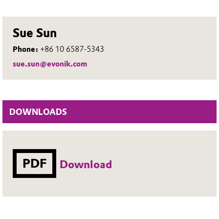
Sue Sun
Phone:
+86 10 6587-5343
sue.sun@evonik.com
DOWNLOADS
PDF
Download