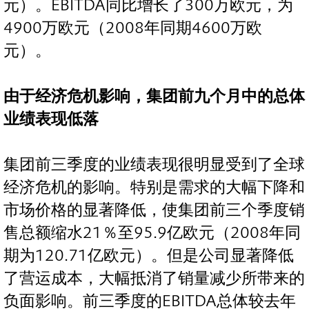
元）。EBITDA同比增长了300万欧元，为
4900万欧元（2008年同期4600万欧
元）。
由于经济危机影响，集团前九个月中的总体
业绩表现低落
集团前三季度的业绩表现很明显受到了全球
经济危机的影响。特别是需求的大幅下降和
市场价格的显著降低，使集团前三个季度销
售总额缩水21％至95.9亿欧元（2008年同
期为120.71亿欧元）。但是公司显著降低
了营运成本，大幅抵消了销量减少所带来的
负面影响。前三季度的EBITDA总体较去年