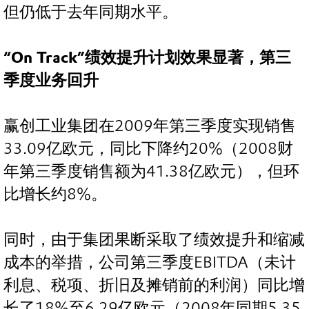
但仍低于去年同期水平。
“On Track”绩效提升计划效果显著，第三
季度业务回升
赢创工业集团在2009年第三季度实现销售
33.09亿欧元，同比下降约20%（2008财
年第三季度销售额为41.38亿欧元），但环
比增长约8%。
同时，由于集团果断采取了绩效提升和缩减
成本的举措，公司第三季度EBITDA（未计
利息、税项、折旧及摊销前的利润）同比增
长了18%至6.29亿欧元（2008年同期5.35