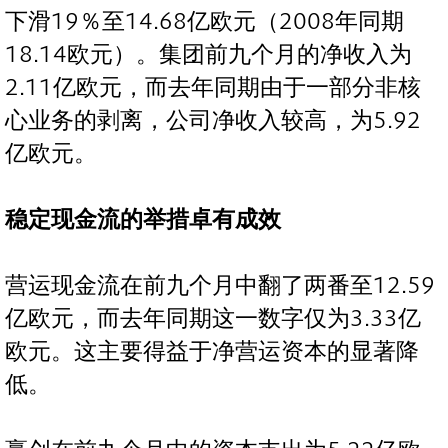
下滑19％至14.68亿欧元（2008年同期
18.14欧元）。集团前九个月的净收入为
2.11亿欧元，而去年同期由于一部分非核
心业务的剥离，公司净收入较高，为5.92
亿欧元。
稳定现金流的举措卓有成效
营运现金流在前九个月中翻了两番至12.59
亿欧元，而去年同期这一数字仅为3.33亿
欧元。这主要得益于净营运资本的显著降
低。