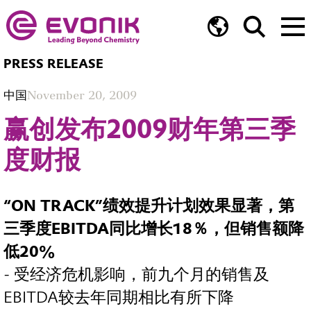
PRESS RELEASE
中国
November 20, 2009
赢创发布2009财年第三季
度财报
“ON TRACK”绩效提升计划效果显著，第
三季度EBITDA同比增长18％，但销售额降
低20%
- 受经济危机影响，前九个月的销售及
EBITDA较去年同期相比有所下降