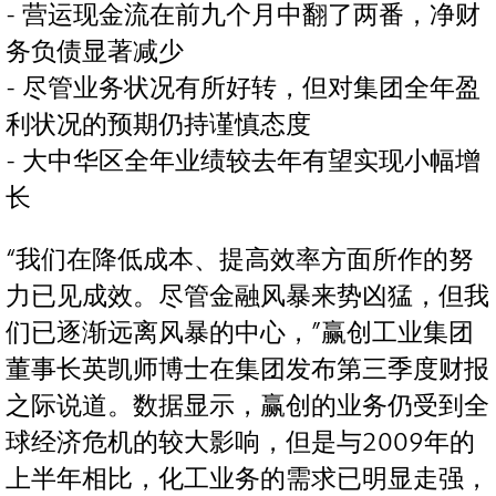
- 营运现金流在前九个月中翻了两番，净财
务负债显著减少
- 尽管业务状况有所好转，但对集团全年盈
利状况的预期仍持谨慎态度
- 大中华区全年业绩较去年有望实现小幅增
长
“我们在降低成本、提高效率方面所作的努
力已见成效。尽管金融风暴来势凶猛，但我
们已逐渐远离风暴的中心，”赢创工业集团
董事长英凯师博士在集团发布第三季度财报
之际说道。数据显示，赢创的业务仍受到全
球经济危机的较大影响，但是与2009年的
上半年相比，化工业务的需求已明显走强，