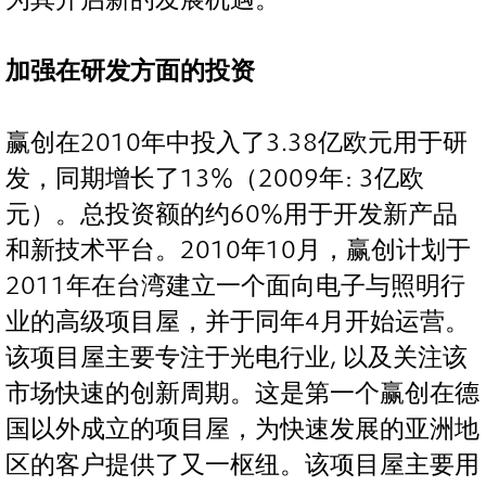
加强在研发方面的投资
赢创在2010年中投入了3.38亿欧元用于研
发，同期增长了13%（2009年: 3亿欧
元）。总投资额的约60%用于开发新产品
和新技术平台。2010年10月，赢创计划于
2011年在台湾建立一个面向电子与照明行
业的高级项目屋，并于同年4月开始运营。
该项目屋主要专注于光电行业, 以及关注该
市场快速的创新周期。这是第一个赢创在德
国以外成立的项目屋，为快速发展的亚洲地
区的客户提供了又一枢纽。该项目屋主要用