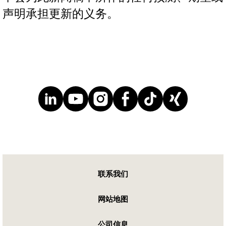
声明承担更新的义务。
联系我们
网站地图
公司信息