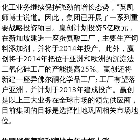
化工业务继续保持强劲的增长态势，”英凯
师博士说道。因此，集团已开展了一系列重
要战略投资项目。赢创计划投资5亿欧元，
在新加坡建造一座蛋氨酸工厂，主要生产饲
料添加剂，并将于2014年投产。此外，赢
创将于2014年把位于亚洲和欧洲的沉淀法
二氧化硅工厂的产能提高25%。赢创还将
新建一座异佛尔酮化学品工厂; 工厂有望落
户亚洲，并计划于2013年建成投产。赢创
是以上三大业务在全球市场的领先供应商，
目前集团的目标是选择性地巩固相关市场地
位。