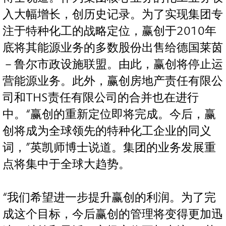
入大幅增长，创历史记录。为了实现集团专
注于特种化工的战略定位，赢创于2010年
底将其能源业务的多数股份出售给德国莱茵
－鲁尔市政设施联盟。由此，赢创将停止运
营能源业务。此外，赢创房地产责任有限公
司和THS责任有限公司的合并也在进行
中。“赢创的重新定位即将完成。今后，赢
创将成为全球领先的特种化工企业的同义
词，”英凯师博士说道。集团的业务发展重
点将集中于全球大趋势。
“我们希望进一步提升赢创的利润。为了完
成这个目标，今后赢创的管理将变得更加迅