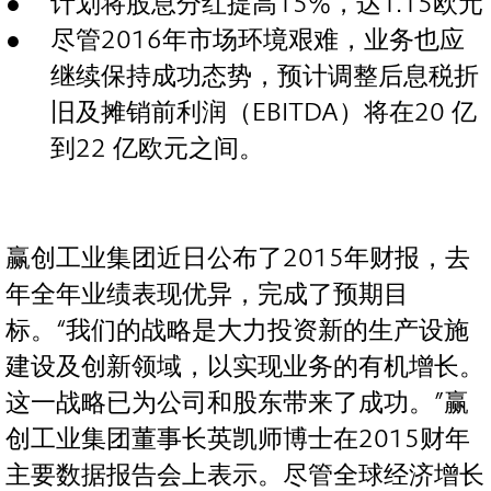
计划将股息分红提高15%，达1.15欧元
尽管2016年市场环境艰难，业务也应
继续保持成功态势，预计调整后息税折
旧及摊销前利润（EBITDA）将在20 亿
到22 亿欧元之间。
赢创工业集团近日公布了2015年财报，去
年全年业绩表现优异，完成了预期目
标。“我们的战略是大力投资新的生产设施
建设及创新领域，以实现业务的有机增长。
这一战略已为公司和股东带来了成功。”赢
创工业集团董事长英凯师博士在2015财年
主要数据报告会上表示。尽管全球经济增长