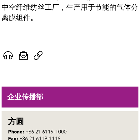
中空纤维纺丝工厂，生产用于节能的气体分
离膜组件。
企业传播部
方圆
Phone:
+86 21 6119-1000
Fax:
+86 21 6119-1116