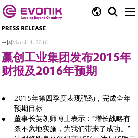
PRESS RELEASE
中国
March 4, 2016
赢创工业集团发布2015年
财报及2016年预期
2015年第四季度表现强劲，完成全年
预期目标
董事长英凯师博士表示：“增长战略有
条不紊地实施，为我们带来了成功。”