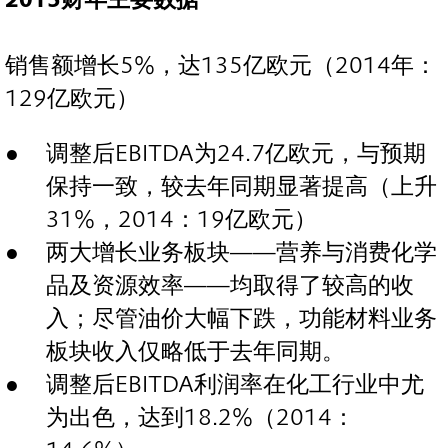
销售额增长5%，达135亿欧元（2014年：
129亿欧元）
调整后EBITDA为24.7亿欧元，与预期
保持一致，较去年同期显著提高（上升
31%，2014：19亿欧元）
两大增长业务板块——营养与消费化学
品及资源效率——均取得了较高的收
入；尽管油价大幅下跌，功能材料业务
板块收入仅略低于去年同期。
调整后EBITDA利润率在化工行业中尤
为出色，达到18.2%（2014：