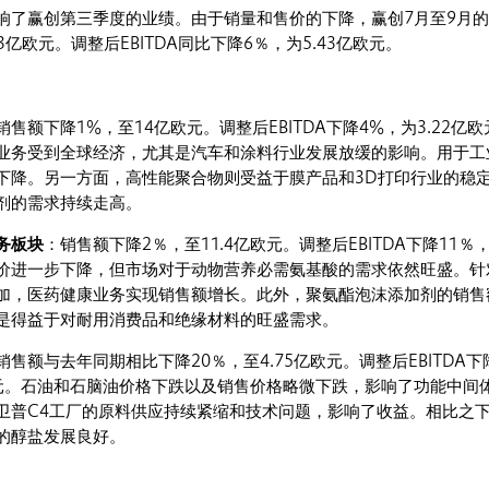
响了赢创第三季度的业绩。由于销量和售价的下降，赢创7月至9月
3亿欧元。调整后EBITDA同比下降6％，为5.43亿欧元。
销售额下降1%，至14亿欧元。调整后EBITDA下降4%，为3.22亿
业务受到全球经济，尤其是汽车和涂料行业发展放缓的影响。用于工
下降。另一方面，高性能聚合物则受益于膜产品和3D打印行业的稳
剂的需求持续走高。
务板块
：销售额下降2％，至11.4亿欧元。调整后EBITDA下降11％
管售价进一步下降，但市场对于动物营养必需氨基酸的需求依然旺盛。针
加，医药健康业务实现销售额增长。此外，聚氨酯泡沫添加剂的销售
是得益于对耐用消费品和绝缘材料的旺盛需求。
销售额与去年同期相比下降20％，至4.75亿欧元。调整后EBITDA下
万欧元。石油和石脑油价格下跌以及销售价格略微下跌，影响了功能中间
卫普C4工厂的原料供应持续紧缩和技术问题，影响了收益。相比之
的醇盐发展良好。