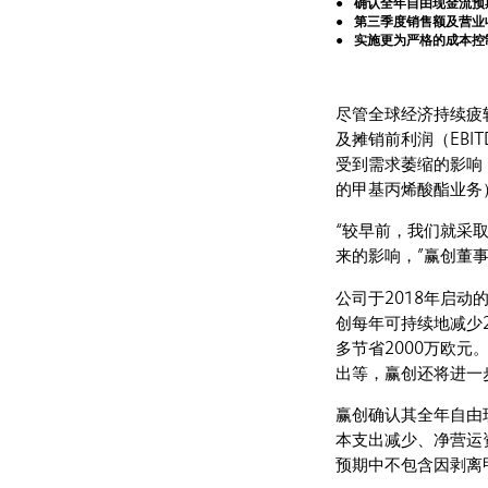
确认全年自由现金流预
第三季度销售额及营业
实施更为严格的成本控
尽管全球经济持续疲
及摊销前利润（EB
受到需求萎缩的影响
的甲基丙烯酸酯业务）为
“较早前，我们就采
来的影响，”赢创董
公司于2018年启动
创每年可持续地减少
多节省2000万欧
出等，赢创还将进一步
赢创确认其全年自由
本支出减少、净营运
预期中不包含因剥离