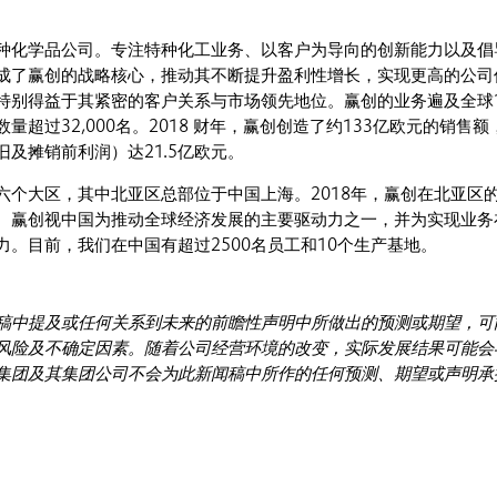
种化学品公司。专注特种化工业务、以客户为导向的创新能力以及倡
成了赢创的战略核心，推动其不断提升盈利性增长，实现更高的公司
特别得益于其紧密的客户关系与市场领先地位。赢创的业务遍及全球10
量超过32,000名。2018 财年，赢创创造了约133亿欧元的销售额
及摊销前利润）达21.5亿欧元。
六个大区，其中北亚区总部位于中国上海。2018年，赢创在北亚区
欧元。赢创视中国为推动全球经济发展的主要驱动力之一，并为实现业务
力。目前，我们在中国有超过2500名员工和10个生产基地。
稿中提及或任何关系到未来的前瞻性声明中所做出的预测或期望，可
风险及不确定因素。随着公司经营环境的改变，实际发展结果可能会
集团及其集团公司不会为此新闻稿中所作的任何预测、期望或声明承