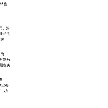
的销售
欧元。涂
业相关
定需
，为
对制药
额也实
降
体业务
下，功