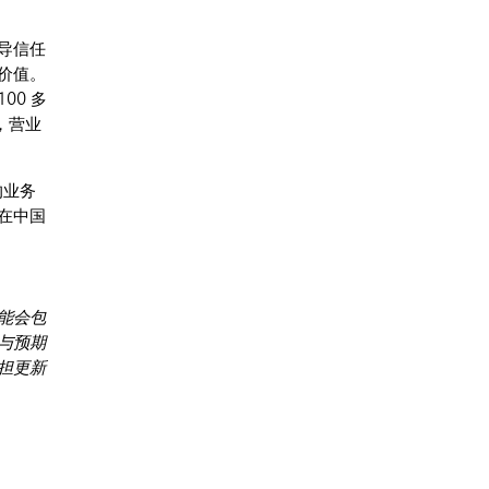
导信任
价值。
0 多
，营业
的业务
在中国
能会包
与预期
担更新