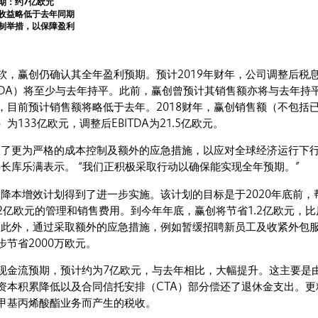
期：约7亿欧元
收益略低于去年同期
制举措，以保障盈利
软，赢创仍确认其全年盈利预期。预计2019年财年，公司调整后税
ITDA）将至少与去年持平。此前，赢创曾预计其销售额亦将与去年持
，目前预计销售额将略低于去年。2018财年，赢创销售额（不包括
133亿欧元，调整后EBITDA为21.5亿欧元。
取了更为严格的成本控制及额外的应急措施，以应对全球经济运行下
事长库乐满表示。 “我们正积极采取行动以确保能实现全年预期。”
的降本增效计划得到了进一步实施。该计划的目标是于2020年底前，
2亿欧元的管理和销售费用。到今年年底，赢创将节省1.2亿欧元，比
元。此外，通过采取额外的应急措施，例如暂缓招聘新员工及收紧外包
节省2000万欧元。
现金流预期，预计约为7亿欧元，与去年相比，大幅提升。这主要是
资本积累降低以及合同信托安排（CTA）部分偿还了退休金支出。更
甲基丙烯酸酯业务而产生的税收。