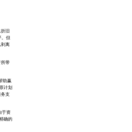
息折旧
平。但
已剥离
行所带
帮助赢
原计划
服务支
由于资
精确的