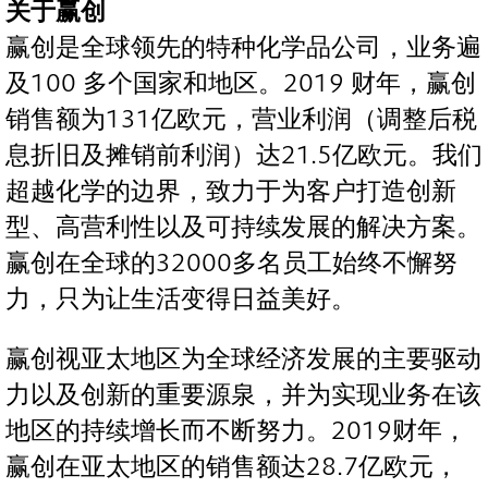
关于赢创
赢创是全球领先的特种化学品公司，业务遍
及100 多个国家和地区。2019 财年，赢创
销售额为131亿欧元，营业利润（调整后税
息折旧及摊销前利润）达21.5亿欧元。我们
超越化学的边界，致力于为客户打造创新
型、高营利性以及可持续发展的解决方案。
赢创在全球的32000多名员工始终不懈努
力，只为让生活变得日益美好。
赢创视亚太地区为全球经济发展的主要驱动
力以及创新的重要源泉，并为实现业务在该
地区的持续增长而不断努力。2019财年，
赢创在亚太地区的销售额达28.7亿欧元，