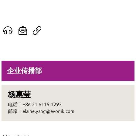
企业传播部
杨惠莹
电话：+86 21 6119 1293
邮箱：elaine.yang@evonik.com