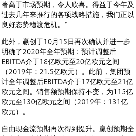
著高于市场预期，令人欣喜。得益于今年及
过去几年来推行的各项战略措施，我们正以
良好态势稳渡危机。”
此外，赢创于10月15日再次确认并进一步
明确了2020年全年预期：预计调整后
EBITDA介于18亿欧元至20亿欧元之间
（2019年：21.5亿欧元）。此前，集团预
计全年调整后EBITDA介于17亿欧元至21亿
欧元之间。销售额预期保持不变，为115亿
欧元至130亿欧元之间（2019年：131亿
欧元）。
自由现金流预期再次得到提升。赢创预期全