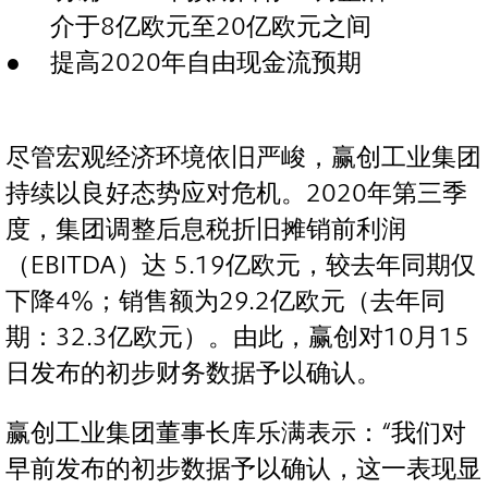
介于8亿欧元至20亿欧元之间
提高2020年自由现金流预期
尽管宏观经济环境依旧严峻，赢创工业集团
持续以良好态势应对危机。2020年第三季
度，集团调整后息税折旧摊销前利润
（EBITDA）达 5.19亿欧元，较去年同期仅
下降4%；销售额为29.2亿欧元（去年同
期：32.3亿欧元）。由此，赢创对10月15
日发布的初步财务数据予以确认。
赢创工业集团董事长库乐满表示：“我们对
早前发布的初步数据予以确认，这一表现显