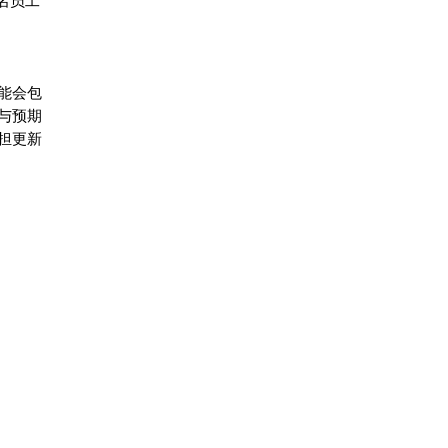
名员工
能会包
与预期
担更新