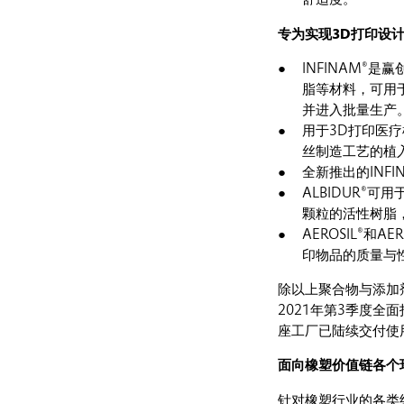
专为实现
3D
打印设
INFINAM®
脂等材料，可用
并进入批量生产
用于3D打印医疗植
丝制造工艺的植
全新推出的INFI
ALBIDUR®
颗粒的活性树脂
AEROSIL®
印物品的质量与
除以上聚合物与添加剂
2021年第3季度全
座工厂已陆续交付使
面向橡塑价值链各个
针对橡塑行业的各类终端