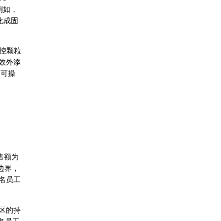
例如，
化成固
可控颗粒
效外添
的可操
售额为
边界，
名员工
区的持