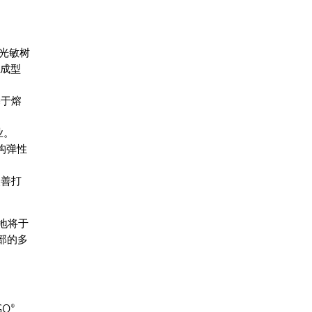
、光敏树
速成型
基于熔
业。
结构弹性
。
改善打
地将于
部的多
O®