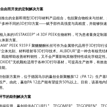
计自由而开发的定制解决方案
是赢创推出的全新即用型3D打印材料产品组合，包括聚合物粉末与丝材
于多种不同的3D打印方案——赋予部件高强度与高精度，并能够快
。
入体的VESTAKEEP® i4 3DF PEEK生物材料，可为患者量身定制
入体新方案。
NAM® PEEK 9359 F 聚醚醚酮长丝可作为金属替代品用于3D打印行
可用于立体光刻、材料喷射等3D打印技术。ALBIDUR®是一种含有核壳
，既能帮助改善材料韧性，又不会严重影响其物理特性或化学稳定性
和AEROXIDE®无机颗粒适用于各种3D打印基材，可提高生产效率，有效
性能。
创新方案外，位于德国马尔的赢创全新聚酰胺12（PA 12）生产基
面投产。由此，赢创PA 12总产能有望提升50%以上。目前，该基地内
用。
环节的助剂解决方案
应用，赢创提供ACCUREL®、TEGOMER®、TEGOPREN®、TEG