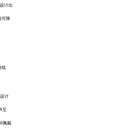
商设计出
箱可降
持续
的设计
A互
和佩戴