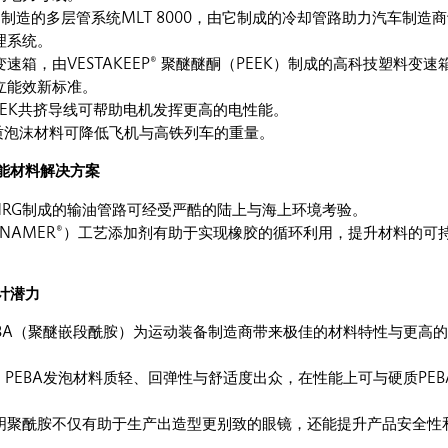
ID®制造的多层管系统MLT 8000，由它制成的冷却管路助力汽车制造
理系统。
速箱，由VESTAKEEP® 聚醚醚酮（PEEK）制成的高科技塑料变速
立能效新标准。
® PEEK共挤导线可帮助电机发挥更高的电性能。
®硬质泡沫材料可降低飞机与高铁列车的重量。
能材料解决方案
D® NRG制成的输油管路可经受严酷的陆上与海上环境考验。
TENAMER®）工艺添加剂有助于实现橡胶的循环利用，提升材料的可
计潜力
® PEBA（聚醚嵌段酰胺）为运动装备制造商带来极佳的材料特性与更高
ID® PEBA发泡材料质轻、回弹性与舒适度出众，在性能上可与硬质PEB
®透明聚酰胺不仅有助于生产出造型更别致的眼镜，还能提升产品安全性