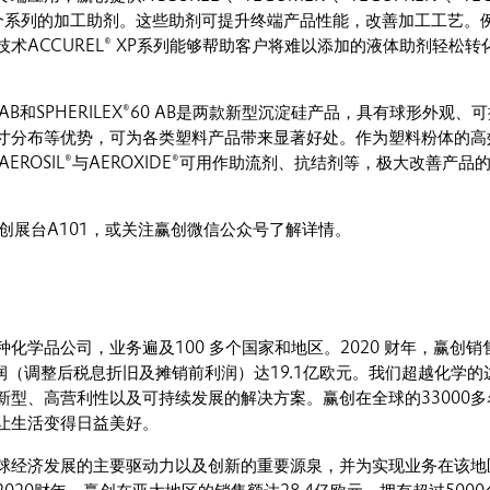
®等多个系列的加工助剂。这些助剂可提升终端产品性能，改善加工工艺。
术ACCUREL® XP系列能够帮助客户将难以添加的液体助剂轻松转
30 AB和SPHERILEX®60 AB是两款新型沉淀硅产品，具有球形外观、
寸分布等优势，可为各类塑料产品带来显著好处。作为塑料粉体的高
®、AEROSIL®与AEROXIDE®可用作助流剂、抗结剂等，极大改善产品
创展台A101，或关注赢创微信公众号了解详情。
化学品公司，业务遍及100 多个国家和地区。2020 财年，赢创销
润（调整后税息折旧及摊销前利润）达19.1亿欧元。我们超越化学的
新型、高营利性以及可持续发展的解决方案。赢创在全球的33000多
让生活变得日益美好。
球经济发展的主要驱动力以及创新的重要源泉，并为实现业务在该地