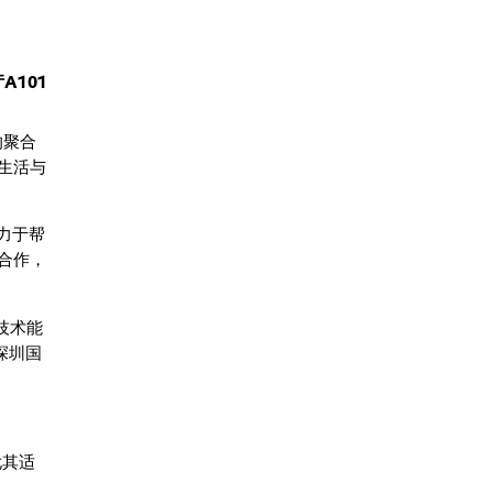
A101
的聚合
生活与
力于帮
合作，
技术能
深圳国
尤其适