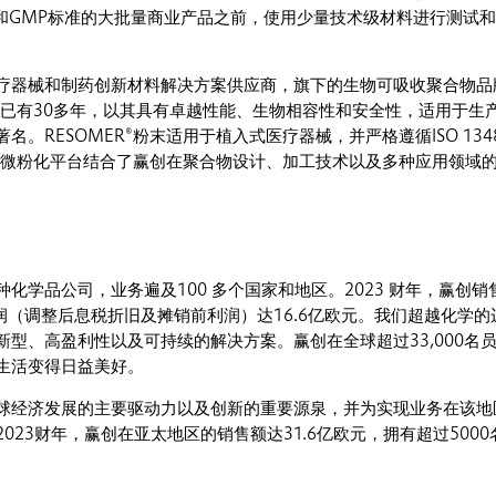
485和GMP标准的大批量商业产品之前，使用少量技术级材料进行测试
疗器械和制药创新材料解决方案供应商，旗下的生物可吸收聚合物品
市场已有30多年，以其具有卓越性能、生物相容性和安全性，适用于生
名。RESOMER®粉末适用于植入式医疗器械，并严格遵循ISO 134
的微粉化平台结合了赢创在聚合物设计、加工技术以及多种应用领域
化学品公司，业务遍及100 多个国家和地区。2023 财年，赢创销
润（调整后息税折旧及摊销前利润）达16.6亿欧元。我们超越化学的
新型、高盈利性以及可持续的解决方案。赢创在全球超过33,000名
生活变得日益美好。
球经济发展的主要驱动力以及创新的重要源泉，并为实现业务在该地
023财年，赢创在亚太地区的销售额达31.6亿欧元，拥有超过5000