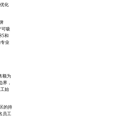
和优化
牌
产可吸
85和
的专业
售额为
边界，
员工始
区的持
名员工