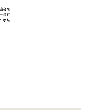
能会包
与预期
担更新