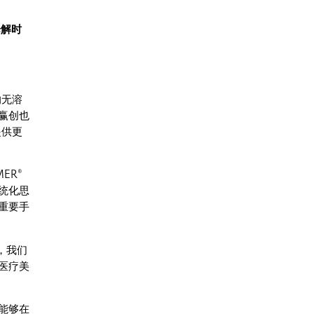
降解时
的无溶
赢创也
提供更
ER®
统化思
重要手
术，我们
医疗美
能够在