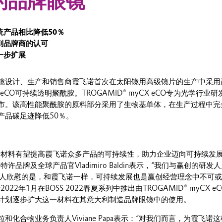
的品牌眼镜
统产品相比降低50％
到品牌商的认可
一步扩展
镜设计、生产和销售商霞飞诺首次在太阳镜用高级镜片的生产中采用
CX eCO可持续透明聚酰胺。TROGAMID® myCX eCO专为光学行业
式上市。该高性能聚酰胺的原料部分采用了生物基单体，在生产过程中完
产品碳足迹降低50％。
胺材料有望提高霞飞诺众多产品的可持续性，助力企业迈向可持续发
许品牌及全球产品官Vladimiro Baldin表示，“我们与赢创的研发
令人欣慰的是，和霞飞诺一样，可持续发展也是赢创经营理念中不可
22年1月在BOSS 2022春夏系列中推出由TROGAMID® myCX e
计划逐步扩大这一材料在其意大利制造品牌眼镜中的使用。
和化合物业务负责人Viviane Papa表示：“对我们而言，为霞飞诺