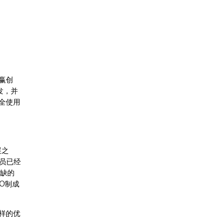
赢创
研发，并
全使用
展之
人员已经
或缺的
CO制成
这样的优