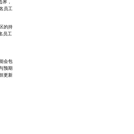
边界，
名员工
区的持
名员工
能会包
与预期
担更新