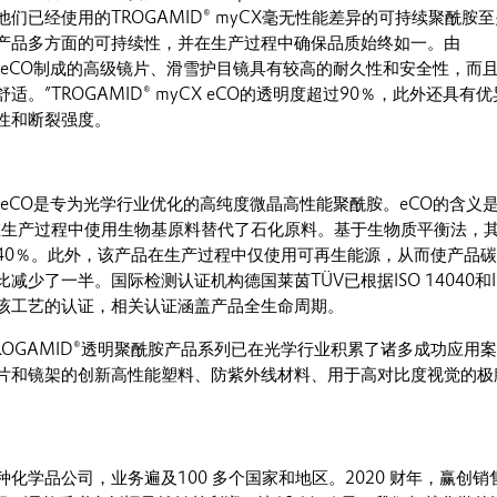
们已经使用的TROGAMID® myCX毫无性能差异的可持续聚酰胺
产品多方面的可持续性，并在生产过程中确保品质始终如一。由
myCX eCO制成的高级镜片、滑雪护目镜具有较高的耐久性和安全性，而
。”TROGAMID® myCX eCO的透明度超过90％，此外还具有
性和断裂强度。
yCX eCO是专为光学行业优化的高纯度微晶高性能聚酰胺。eCO的含义
在生产过程中使用生物基原料替代了石化原料。基于生物质平衡法，
40％。此外，该产品在生产过程中仅使用可再生能源，从而使产品
减少了一半。国际检测认证机构德国莱茵TÜV已根据ISO 14040和I
了对该工艺的认证，相关认证涵盖产品全生命周期。
ROGAMID®透明聚酰胺产品系列已在光学行业积累了诸多成功应用
片和镜架的创新高性能塑料、防紫外线材料、用于高对比度视觉的极
化学品公司，业务遍及100 多个国家和地区。2020 财年，赢创销