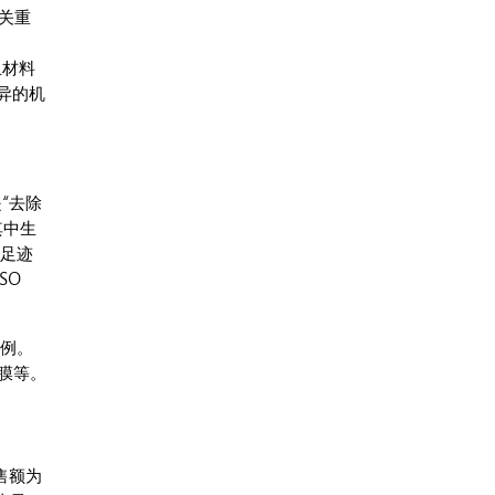
至关重
且材料
优异的机
是“去除
其中生
碳足迹
SO
案例。
膜等。
售额为