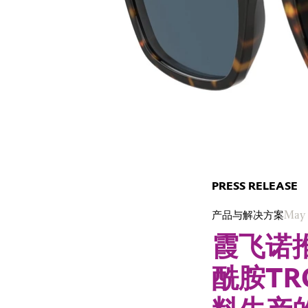
春夏系列中推
出由赢创
TROGAMID®
myCX eCO
可持续高性能
聚酰胺制成的
镜片。©霞飞
诺
PRESS RELEASE
产品与解决方案
May 
霞飞诺
酰胺TRO