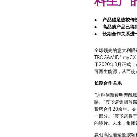
料生产
产品碳足迹较传
高品质产品已得
长期合作关系进
全球领先的意大利眼
TROGAMID® my
于2020年3月正
可再生能源，从而使
长期合作关系
“这种创新透明聚酰
路。”霞飞诺集团首席特
紧密合作20余年。
一部分。”霞飞诺将于20
的镜片。未来，集团
赢创高性能聚酰胺颗粒