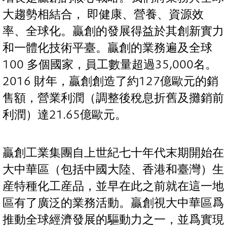
大趨勢相結合， 即健康、營養、資源效
率、全球化。贏創的發展得益於其創新實力
和一體化技術平臺。贏創的業務遍及全球
100 多個國家，員工數量超過35,000名。
2016 財年，贏創創造了約127億歐元的銷
售額，營業利潤（調整後稅息折舊及攤銷前
利潤）達21.65億歐元。
贏創工業集團自上世紀七十年代末期開始在
大中華區（包括中國大陸、香港和臺灣）生
産特種化工産品，並早在此之前就在這一地
區有了廣泛的業務活動。贏創視大中華區爲
推動全球經濟發展的驅動力之一，並爲實現