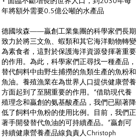
• 面臨不斷增長的世界人口，到2030年每
年將額外需要0.5億公噸的水產品
德國埃森——贏創工業集團的科學家們長期
致力於將三文魚、蝦類和其它海洋動物轉變
為素食者，這對於保護海洋資源發揮著重要
的作用。為此，科學家們正尋找一種產品，
替代飼料中由野生捕撈的魚類生產的魚粉和
魚油。養殖漁業在為世界人口提供健康營養
方面起到了至關重要的作用。“借助現代養
殖理念和贏創的氨基酸產品，我們已顯著降
低了飼料中魚粉的使用比例。目前，我們正
著手開發替代魚油的可持續產品。”贏創可
持續健康營養產品線負責人Christoph