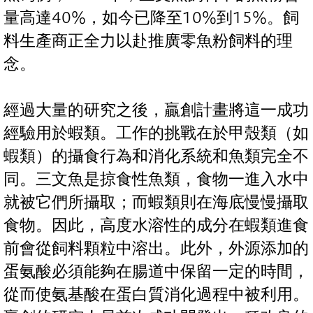
量高達40%，如今已降至10%到15%。飼
料生產商正全力以赴推廣零魚粉飼料的理
念。
經過大量的研究之後，贏創計畫將這一成功
經驗用於蝦類。工作的挑戰在於甲殼類（如
蝦類）的攝食行為和消化系統和魚類完全不
同。三文魚是掠食性魚類，食物一進入水中
就被它們所攝取；而蝦類則在海底慢慢攝取
食物。因此，高度水溶性的成分在蝦類進食
前會從飼料顆粒中溶出。此外，外源添加的
蛋氨酸必須能夠在腸道中保留一定的時間，
從而使氨基酸在蛋白質消化過程中被利用。