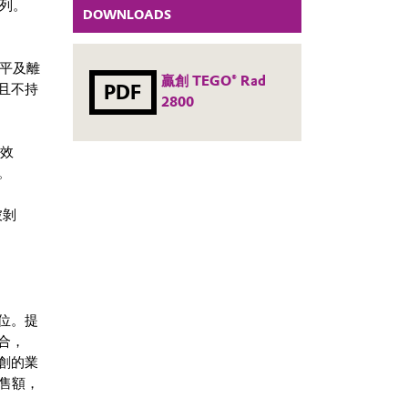
系列。
DOWNLOADS
流平及離
贏創 TEGO® Rad
PDF
且不持
2800
平效
。
被剝
位。提
合，
創的業
銷售額，