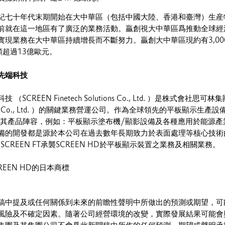
紀七十年代末期開始在大中華區（包括中國大陸、香港和臺灣）生産
前就在這一地區有了廣泛的業務活動。贏創視大中華區爲推動全球經
現業務在大中華區持續增長而不斷努力。贏創大中華區現約有3,000
額超過13億歐元。
先端科技
CREEN Finetech Solutions Co., Ltd. ）是株式會社思可林集
ings Co., Ltd. ）的關鍵業務營運公司。作為全球領先的平板顯示生產設
T擴充其產品陣容，例如：平板顯示塗布機/顯影設備及各種應用於能源產
備的開發都是源於本公司在過去數年長期致力於表面處理等核心技術
SCREEN FT承襲SCREEN HD於平板顯示裝置之業務及相關業務。
是SCREEN HD的日本商標
稿中提及或任何關係到未來的前瞻性聲明中所做出的預測或期望，可
風險及不確定因素。隨著公司經營環境的改變，實際發展結果可能會