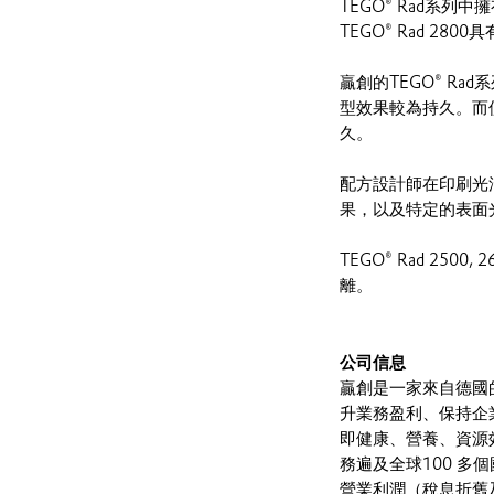
TEGO® Rad系
TEGO® Rad 
贏創的TEGO® R
型效果較為持久。而
久。
配方設計師在印刷光油中添
果，以及特定的表面
TEGO® Rad 25
離。
公司信息
贏創是一家來自德國
升業務盈利、保持企
即健康、營養、資源
務遍及全球100 多個
營業利潤（稅息折舊及