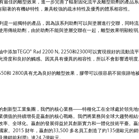
列中擁有最佳的離型效果，進一步完善了輻射固化流平及離型助劑的產品
2800具有顯著的有機矽特性，兼具較強的疏水特性及優秀的體系相容性。
ad系列是一組獨特的產品，因為該系列助劑可以與塗層進行交聯，同時
使用傳統助劑，由於助劑不能與塗層交聯在一起，離型效果明顯較弱
加TEGO® Rad 2200 N, 2250和2300可以實現很好的流動流
光滑度和良好的觸感。因其具有優異的相容性，所以不會影響透明度
00, 2650和 2800具有尤為良好的離型效果，膠帶可以很容易不留痕跡地
的創新型工業集團，我們的核心業務——特種化工在全球處於領先地
業價值的持續增長是贏創的核心戰略。我們將業務與全球大趨勢相結
效率、全球化。贏創的發展得益於其創新實力和一體化技術平臺。贏
國家。2015 財年，贏創的33,500 多名員工創造了約135億歐元的
攤銷前利潤）達24.7億歐元。