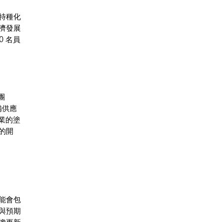
特種化
濟發展
 名員
團
備供應
業的塗
的開
能會包
與預期