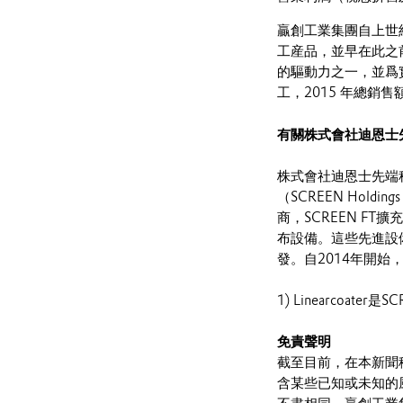
贏創工業集團自上世
工産品，並早在此之
的驅動力之一，並爲實
工，2015 年總銷售
有關株式會社迪恩士
株式會社迪恩士先端科技 （S
（SCREEN Hold
商，SCREEN F
布設備。這些先進設
發。自2014年開始，
1) Linearcoater
免責聲明
截至目前，在本新聞
含某些已知或未知的