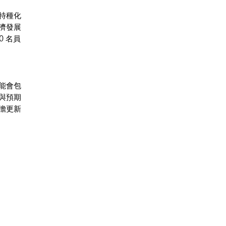
特種化
濟發展
 名員
能會包
與預期
擔更新