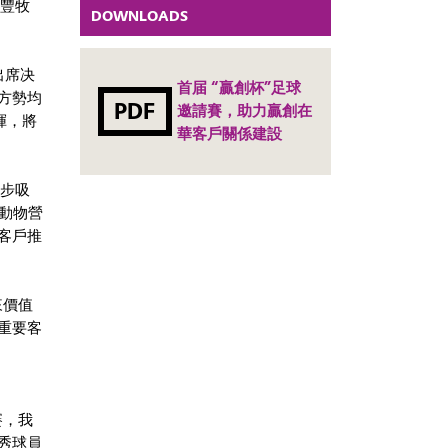
禾豐牧
DOWNLOADS
出席决
首届 “贏創杯”足球
方勢均
PDF
邀請賽，助力贏創在
揮，將
華客戶關係建設
一步吸
動物營
的客戶推
來價值
重要客
賽，我
秀球員