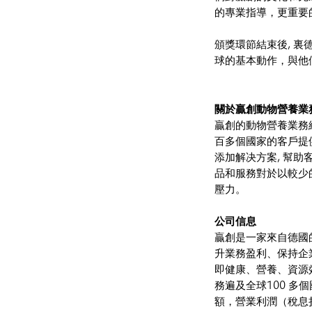
的專業指導，更重要
頒獎環節結束後, 
球的基本動作，與他
關於贏創動物營養業
贏創的動物營養業務
百多個國家的客戶提
添加解决方案, 幫
品和服務對於以較少
壓力。
公司信息
贏創是一家來自德國
升業務盈利、保持企
即健康、營養、資源
務遍及全球100 多個
額，營業利潤（稅息