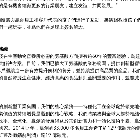
的是有機會結識更多的行業朋友，建立友誼，共同發展。”
裏德爾還與贏創員工和客戶代表的孩子們進行了互動。裏德爾教授孩子
們一起玩耍，並爲他們在足球上簽名留念。
務綫
綫在生産動物營養所必需的氨基酸方面擁有逾60年的豐富經驗，爲
供解决方案。目前，我們已擴大了氨基酸的業務範圍，提供創新型營
助客戶繼續進一步有效提升飼料的養分，並持續提供高品質的産品。我
的自然資源生産健康、經濟實惠的食品起到至關重要的作用，並能减
的創新型工業集團，我們的核心業務——特種化工在全球處於領先地
業價值的持續增長是贏創的核心戰略。我們將業務與全球大趨勢相結
效率、全球化。贏創的發展得益於其創新實力和一體化技術平臺。贏
國家。2014 財年，贏創的33,000 多名員工創造了約129 億歐元的
折舊及攤銷前利潤）達19 億歐元。