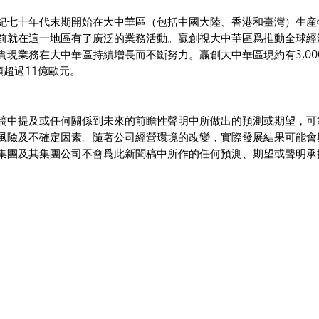
紀七十年代末期開始在大中華區（包括中國大陸、香港和臺灣）生産
前就在這一地區有了廣泛的業務活動。贏創視大中華區爲推動全球經
現業務在大中華區持續增長而不斷努力。贏創大中華區現約有3,000
額超過11億歐元。
稿中提及或任何關係到未來的前瞻性聲明中所做出的預測或期望，可
風險及不確定因素。隨著公司經營環境的改變，實際發展結果可能會
集團及其集團公司不會爲此新聞稿中所作的任何預測、期望或聲明承