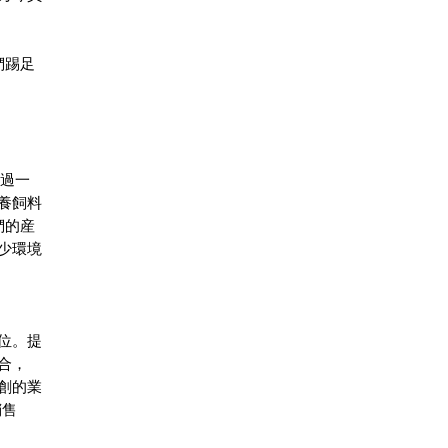
們踢足
超過一
養飼料
們的産
少環境
位。提
合，
創的業
銷售