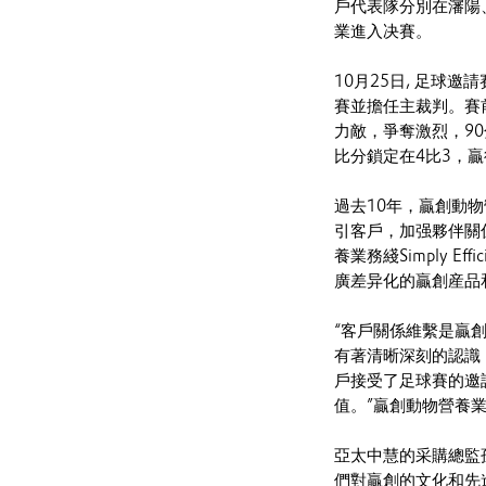
戶代表隊分別在瀋陽
業進入决賽。
10月25日, 足球
賽並擔任主裁判。賽
力敵，爭奪激烈，9
比分鎖定在4比3，
過去10年，贏創動
引客戶，加强夥伴關
養業務綫Simply 
廣差异化的贏創産品
“客戶關係維繫是贏
有著清晰深刻的認識
戶接受了足球賽的邀
值。”贏創動物營養
亞太中慧的采購總監
們對贏創的文化和先