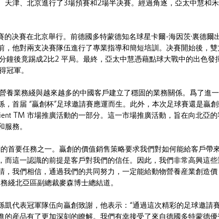
、天津、北京進行了3場預賽和2場半决賽。經過角逐，亞太中慧和
邀請賽的决賽在北京舉行。前德國多特蒙德知名球星卡爾-海因茨·裏德爾
前，他對兩支决賽隊伍進行了專業指導和簡短培訓。决賽開始後，雙
0分鐘後竟踢成2比2 平局。最終，亞太中慧憑藉點球大戰中的出色發
贏得冠軍。
物營養業務綫與越來越多的中國客戶建立了穩固的業務關係。爲了進
係，首届 “贏創杯”足球邀請賽應運而生。此外，本次足球賽還是贏創
Efficient TM 市場推廣活動的一部分。這一市場推廣活動，旨在向北亞
和服務。
創的首要任務之一。贏創的價值銷售策略要求我們對如何能給客戶帶
，而這一認識的前提是客戶對我們的信任。因此，我們非常高興這些
請，我們相信，通過我們的共同努力，一定能給動物營養産業創造價
業務綫北亞區副總裁麥森博士總結道。
孫凱代表冠軍隊伍向贏創致謝，他表示：“通過這次精彩的足球邀請
進的産品有了更加深刻的瞭解。我們有幸接受了來自德國多特蒙德優