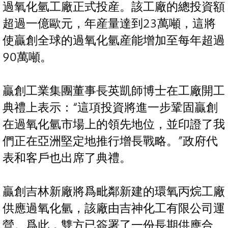
過氧化氫工廠正式投産。該工廠的總投資額
超過一億歐元，年産量達到23萬噸，這將
使贏創全球的過氧化氫産能增加至每年超過
90萬噸。
贏創工業集團董事長英凱師博士在工廠開工
典禮上表示：“這項投資將進一步鞏固贏創
在過氧化氫市場上的領先地位，並印證了我
們正在亞洲堅定地推行增長戰略。”政府代
表和客戶也出席了典禮。
贏創吉林新廠將爲毗鄰新建的環氧丙烷工廠
供應過氧化氫，該廠由吉神化工有限公司運
營。爲此，雙方已簽署了一份長期供應合