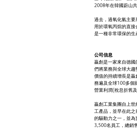
2008年在韓國蔚山
過去，過氧化氫主要
用於環氧丙烷的直接
是一種非常環保的生
公司信息
贏創是一家來自德國
們將業務與全球大趨
價值的持續增長是贏
務遍及全球100多個國
營業利潤(稅息折舊及
贏創工業集團自上世
工產品，並早在此之
的驅動力之一，並為
3,500名員工，總