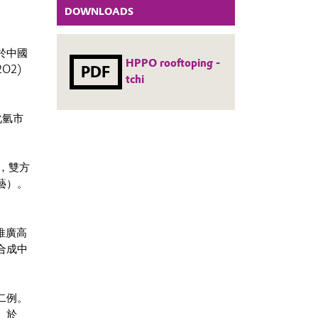
DOWNLOADS
於中國
HPPO rooftoping -
PDF
O2)
tchi
化氫市
，雙方
藝）。
內推廣高
合成中
二例。
）於