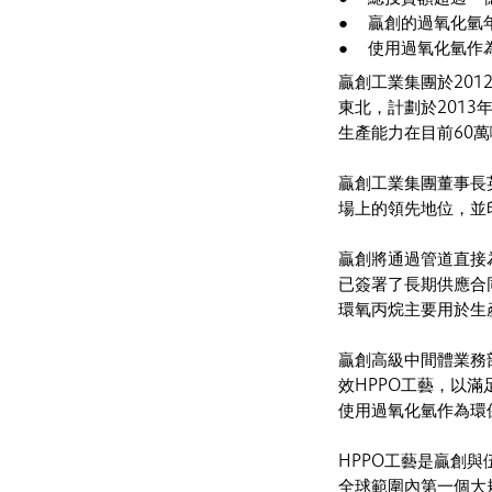
贏創的過氧化氫
使用過氧化氫作
贏創工業集團於201
東北，計劃於2013
生產能力在目前60萬
贏創工業集團董事長
場上的領先地位，並
贏創將通過管道直接
已簽署了長期供應合
環氧丙烷主要用於生
贏創高級中間體業務部門
效HPPO工藝，以
使用過氧化氫作為環
HPPO工藝是贏創
全球範圍內第一個大