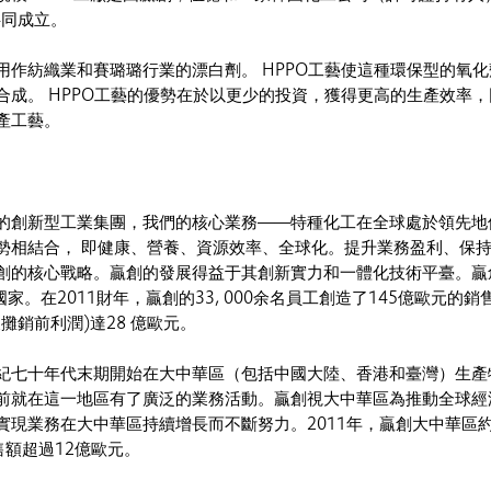
共同成立。
用作紡織業和賽璐璐行業的漂白劑。 HPPO工藝使這種環保型的氧化
合成。 HPPO工藝的優勢在於以更少的投資，獲得更高的生產效率，
產工藝。
的創新型工業集團，我們的核心業務——特種化工在全球處於領先地
勢相結合， 即健康、營養、資源效率、全球化。提升業務盈利、保
創的核心戰略。贏創的發展得益于其創新實力和一體化技術平臺。贏
家。在2011財年，贏創的33, 000余名員工創造了145億歐元的銷
攤銷前利潤)達28 億歐元。
紀七十年代末期開始在大中華區（包括中國大陸、香港和臺灣）生產
前就在這一地區有了廣泛的業務活動。贏創視大中華區為推動全球經
實現業務在大中華區持續增長而不斷努力。2011年，贏創大中華區
銷售額超過12億歐元。