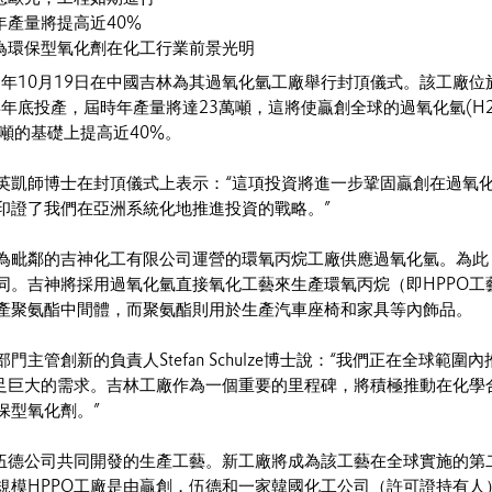
年產量將提高近40%
為環保型氧化劑在化工行業前景光明
2年10月19日在中國吉林為其過氧化氫工廠舉行封頂儀式。該工廠位
年年底投產，屆時年產量將達23萬噸，這將使贏創全球的過氧化氫(H2
噸的基礎上提高近40%。
英凱師博士在封頂儀式上表示：“這項投資將進一步鞏固贏創在過氧
印證了我們在亞洲系統化地推進投資的戰略。”
為毗鄰的吉神化工有限公司運營的環氧丙烷工廠供應過氧化氫。為此
同。吉神將採用過氧化氫直接氧化工藝來生產環氧丙烷（即HPPO工
產聚氨酯中間體，而聚氨酯則用於生產汽車座椅和家具等內飾品。
主管創新的負責人Stefan Schulze博士說：“我們正在全球範圍
滿足巨大的需求。吉林工廠作為一個重要的里程碑，將積極推動在化學
保型氧化劑。”
與伍德公司共同開發的生產工藝。新工廠將成為該工藝在全球實施的第
規模HPPO工廠是由贏創，伍德和一家韓國化工公司（許可證持有人