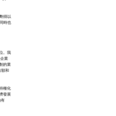
劑得以
同時也
位。我
持企業
創的業
售額和
特種化
濟發展
約有