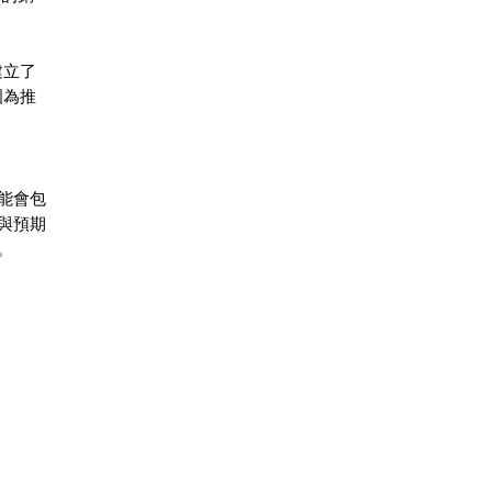
建立了
國為推
能會包
與預期
。