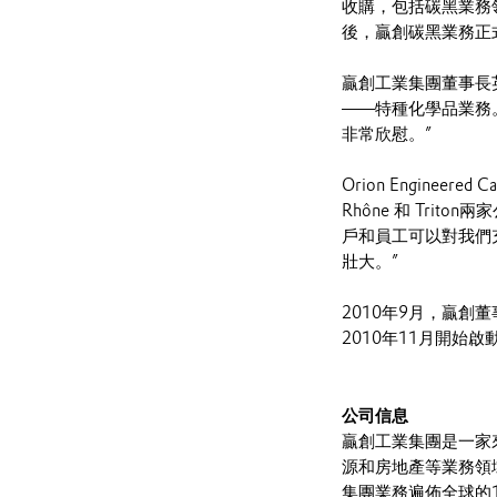
收購，包括碳黑業務領
後，贏創碳黑業務正式更名為
贏創工業集團董事長
——特種化學品業務
非常欣慰。”
Orion Enginee
Rhône 和 Tr
戶和員工可以對我們
壯大。”
2010年9月，贏
2010年11月開始
公司信息
贏創工業集團是一家
源和房地產等業務領
集團業務遍佈全球的1