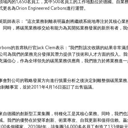
域內的1,650名員工，其中500名員工的工作地點位於德國。自業
Orion Engineered Carbons進行運營。
英凱師表示： “這次業務剝離表明贏創將繼續系統地專注於其核心業
。同時，將碳黑業務移交給有能力為其開拓業務發展的新所有者，我
red Carbons的首席執行官Jack Clem表示：“我們對該次收購的結果非常
iton兩家公司為我們的業務充分發揮其潛力提供了技術和人才方面的投入。
充滿信心，作為全球領先的碳黑業務供應商，我們致力於將業務進一
創董事會對公司的戰略發展方向進行慎重分析之後決定剝離整個碳黑業務
啟動剝離事宜，並於2011年4月16日簽訂了出售協議。
來自德國的創新型工業集團，特種化工是其核心業務。同時，我們也
域。我們的優勢在於變革創新、術業專攻、自我更新和值得信賴。贏
00多個國家。2010財年，該集團34,000多名員工創造了133億歐