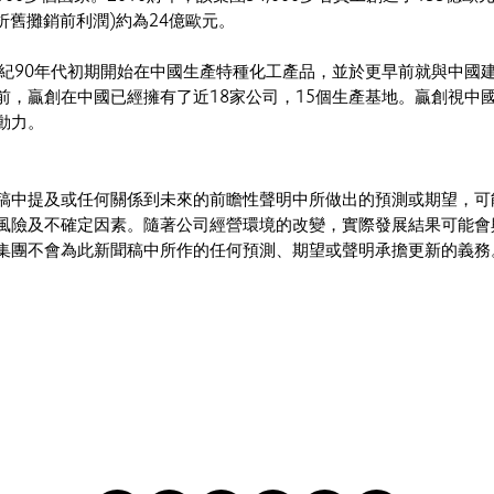
稅折舊攤銷前利潤)約為24億歐元。
世紀90年代初期開始在中國生產特種化工產品，並於更早前就與中國
前，贏創在中國已經擁有了近18家公司，15個生產基地。贏創視中
動力。
稿中提及或任何關係到未來的前瞻性聲明中所做出的預測或期望，可
風險及不確定因素。隨著公司經營環境的改變，實際發展結果可能會
集團不會為此新聞稿中所作的任何預測、期望或聲明承擔更新的義務