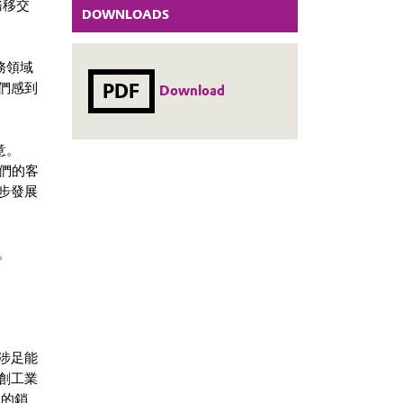
務移交
DOWNLOADS
務領域
PDF
們感到
Download
滿意。
我們的客
步發展
。
涉足能
創工業
元的銷