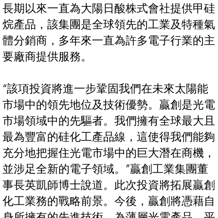
長期以來一直為大陽日酸株式會社提供甲硅
烷產品，該集團是全球領先的工業及特種氣
體分銷商，多年來一直為許多電子行業的主
要廠商提供服務。
“該項投資將進一步鞏固我們在未來太陽能
市場中的領先地位及技術優勢。贏創是光電
市場領域中的先驅者。我們擁有全球最大且
最為豐富的硅化工產品線，這使得我們能夠
充分地把握住光電市場中的巨大潛在商機，
並涉足全新的電子領域。”贏創工業集團董
事長英凱師博士說道。此次投資將拓展贏創
化工業務的戰略前景。今後，贏創將憑藉自
身所擁有的先進技術，為薄層光電產品、平