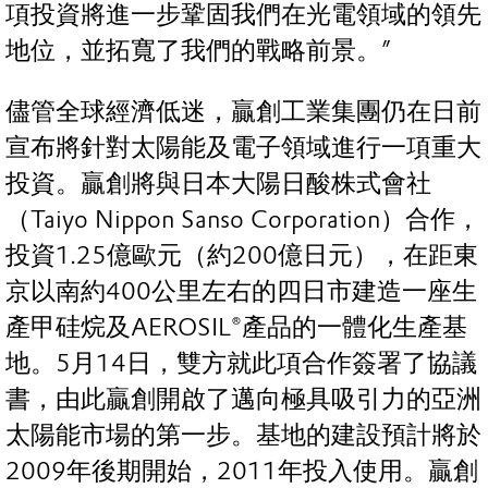
項投資將進一步鞏固我們在光電領域的領先
地位，並拓寬了我們的戰略前景。”
儘管全球經濟低迷，贏創工業集團仍在日前
宣布將針對太陽能及電子領域進行一項重大
投資。贏創將與日本大陽日酸株式會社
（Taiyo Nippon Sanso Corporation）合作，
投資1.25億歐元（約200億日元），在距東
京以南約400公里左右的四日市建造一座生
產甲硅烷及AEROSIL®產品的一體化生產基
地。5月14日，雙方就此項合作簽署了協議
書，由此贏創開啟了邁向極具吸引力的亞洲
太陽能市場的第一步。基地的建設預計將於
2009年後期開始，2011年投入使用。贏創