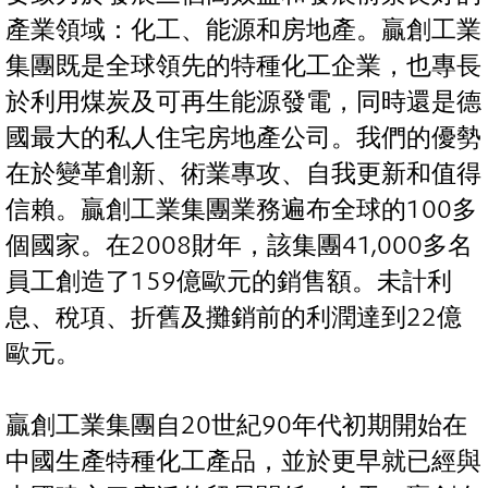
產業領域：化工、能源和房地產。贏創工業
集團既是全球領先的特種化工企業，也專長
於利用煤炭及可再生能源發電，同時還是德
國最大的私人住宅房地產公司。我們的優勢
在於變革創新、術業專攻、自我更新和值得
信賴。贏創工業集團業務遍布全球的100多
個國家。在2008財年，該集團41,000多名
員工創造了159億歐元的銷售額。未計利
息、稅項、折舊及攤銷前的利潤達到22億
歐元。
贏創工業集團自20世紀90年代初期開始在
中國生產特種化工產品，並於更早就已經與