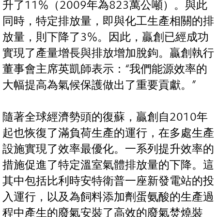
升了11%（2009年為823萬公噸）。與此
同時，特定排放量，即與化工生產相關的排
放量，則下降了3%。因此，贏創已經成功
實現了產量增長與排放增加脫鉤。贏創執行
董事會主席英凱師表示：“我們能源效率的
大幅提高為氣候保護做出了重要貢獻。”
隨著全球經濟勢頭的復蘇，贏創自2010年
起也恢復了滿負荷生產的運行，在多處生產
設施實現了效率最優化。一系列提升效率的
措施促進了特定溫室氣體排放量的下降。這
其中包括比利時安特衛普一座新發電站的投
入運行，以及為飼料添加劑蛋氨酸的生產過
程中產生的廢氣安裝了高效的廢氣焚燒裝