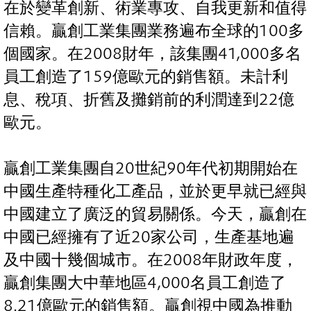
在於變革創新、術業專攻、自我更新和值得
信賴。贏創工業集團業務遍布全球的100多
個國家。在2008財年，該集團41,000多名
員工創造了159億歐元的銷售額。未計利
息、稅項、折舊及攤銷前的利潤達到22億
歐元。
贏創工業集團自20世紀90年代初期開始在
中國生產特種化工產品，並於更早就已經與
中國建立了廣泛的貿易關係。今天，贏創在
中國已經擁有了近20家公司，生產基地遍
及中國十幾個城市。在2008年財政年度，
贏創集團大中華地區4,000名員工創造了
8.21億歐元的銷售額。贏創視中國為推動