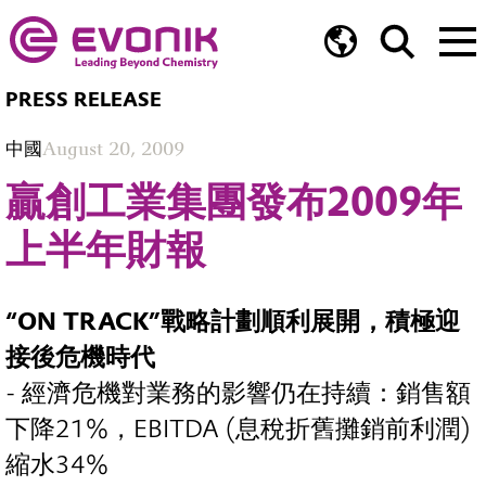
PRESS RELEASE
中國
August 20, 2009
贏創工業集團發布2009年
上半年財報
“ON TRACK”戰略計劃順利展開，積極迎
接後危機時代
- 經濟危機對業務的影響仍在持續：銷售額
下降21%，EBITDA (息稅折舊攤銷前利潤)
縮水34%