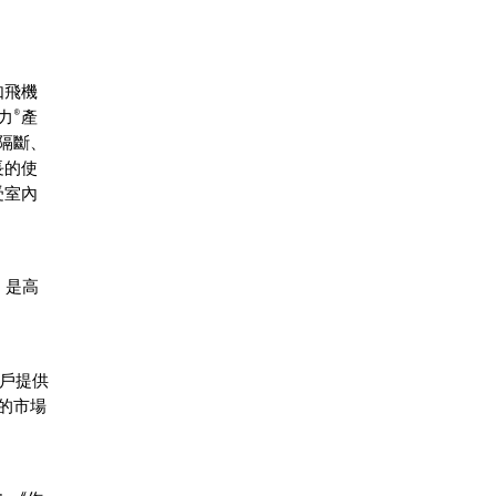
如飛機
力®產
隔斷、
長的使
受室內
，是高
客戶提供
的市場