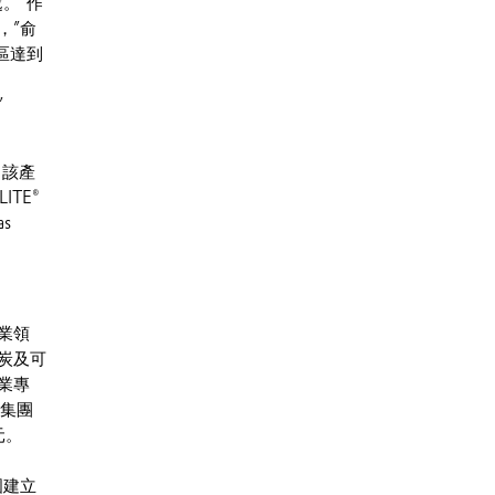
。“作
，”俞
區達到
”
。該產
TE®
s
業領
炭及可
業專
該集團
元。
國建立