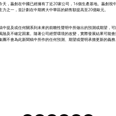
今天，贏創在中國已經擁有了近20家公司，16個生產基地。贏創視
主力之一，並計劃在中期將大中華區的銷售額提高至20億歐元。
稿中提及或任何關系到未來的前瞻性聲明中所做出的預測或期望，可
風險及不確定因素。隨著公司經營環境的改變，實際發展結果可能會
集團不會為此新聞稿中所作的任何預測、期望或聲明承擔更新的義務