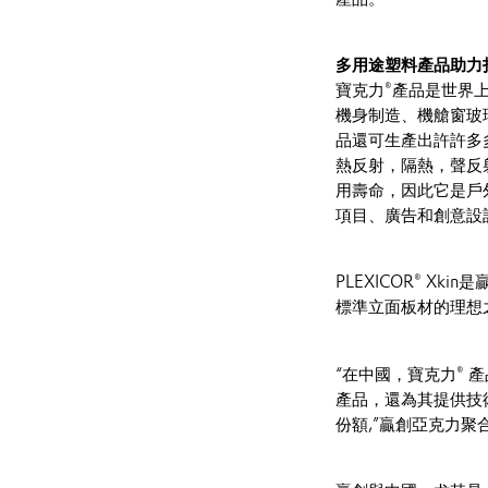
多用途塑料產品助力
寶克力®產品是世界
機身制造、機艙窗玻
品還可生產出許許多
熱反射，隔熱，聲反
用壽命，因此它是戶
項目、廣告和創意設
PLEXICOR® 
標準立面板材的理想
“在中國，寶克力®
產品，還為其提供技
份額,”贏創亞克力