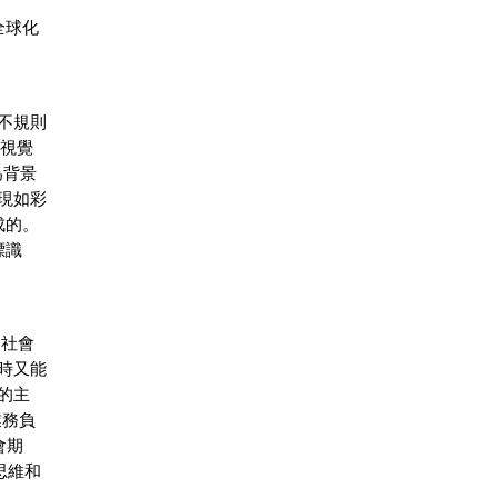
全球化
不規則
的視覺
為背景
現如彩
成的。
標識
今社會
時又能
的主
業務負
會期
思維和