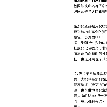
贏創創新塑料產品點
德國館被命名為‘和
與國家特色之間都需
贏創的產品被用於德
陳列櫃均由贏創的寶克
體驗。另外由PLEXI
墻，集獨特性與時尚
虹般的七色微光，非常引
而贏創的創新耐候性礦
板，也充分展現了其
“我們很榮幸能夠與
的一大挑戰是如何在
保護環境，寶克力®
題，也與世博會的主
責人Ralf Maus
間，每天都將有約25
產品。