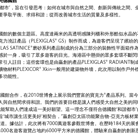
亮德國館
諧都市’，旨在引發思考：如何在城市與自然之間、創新與傳統之間、
要爭取平衡、求得和諧；從而改善城市生活的質量及多樣性。
國館的數個主題區。高度達兩米的高透明感陳列櫃和外形酷似水晶的
力澆註產品（PLEXIGLAS® GS）制作而成，為遊客們呈現了繽紛
GLAS SATINICE®磨砂系列產品制成的分為三部分的裝飾性平面箱作
感於一身，吸引了眾多遊客的目光。海港區中懸掛的眾多套環不斷閃
人註目；這些套環也是由贏創的產品PLEXIGLAS® RADIANT制
物材料PLEXICOR® Xkin一般用於建築物外墻，此次用以制作戶外
多功能性。
德國館合作，在2010世博會上展示我們豐富的寶克力®產品系列。當
人與自然間求得和諧。我們的首要目標是讓人們感受大自然之美的同
就能幫助人們達成這一美好願望。這一理念不僅符合德國館‘和諧都市’
旨‘城市讓生活更美好’相契合，”贏創亞太區功能聚合物-亞克力板材
博士說道。據估計，此次將有7000萬遊客參觀世博會。在歷時184天的展
,000名遊客遊覽占地約6000平方米的德國館，體驗來自贏創的創新