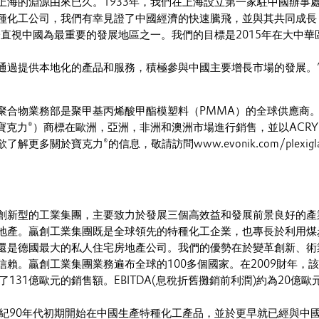
上海的淵源由來已久。1933年，我們在上海設立第一家駐中國辦事處
種化工公司，我們有幸見證了中國經濟的快速騰飛，並與其共同成長
一直視中國為最重要的發展地區之一。我們的目標是2015年在大中華
通過提供本地化的產品和服務，積極參與中國主要增長市場的發展。
聚合物業務部是聚甲基丙烯酸甲酯模塑料（PMMA）的全球供應商
® （寶克力®）商標在歐洲，亞洲，非洲和澳洲市場進行銷售，並以ACRYLI
更多關於寶克力®的信息，敬請訪問www.evonik.com/plexigla
創新型的工業集團，主要致力於發展三個高效益和發展前景良好的產
地產。贏創工業集團既是全球領先的特種化工企業，也專長於利用煤
還是德國最大的私人住宅房地產公司。我們的優勢在於變革創新、術
信賴。贏創工業集團業務遍布全球的100多個國家。在2009財年，
造了131億歐元的銷售額。EBITDA(息稅折舊攤銷前利潤)約為20億歐
世紀90年代初期開始在中國生產特種化工產品，並於更早就已經與中