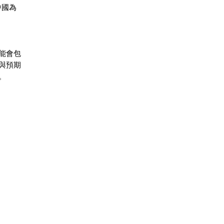
中國為
能會包
與預期
。