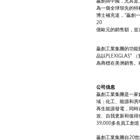
贏創與中國，尤其是
為一個全球領先的特
博士補充道，“贏創
20
億歐元的銷售額，並
贏創工業集團的功能
品以PLEXIGLAS
為商標在美洲銷售。欲了解
公司信息
贏創工業集團是一家
域：化工、能源和房
再生能源發電，同時
攻、自我更新和值得
39,000多名員工創
贏創工業集團自20