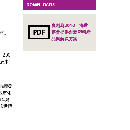
DOWNLOADS
贏創為2010上海世
PDF
博會提供創新塑料產
板材。
品與解決方案
200
對於未
持續發
城市化
華區總
0世博