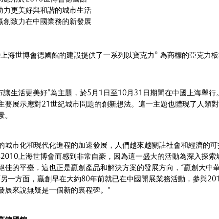
助力更美好與和諧的城市生活
贏創致力在中國業務的新發展
10上海世博會德國館的建設提供了一系列以寶克力® 為商標的亞克力
城市讓生活更美好”為主題，於5月1日至10月31日期間在中國上海舉行。
主要展示應對21世紀城市問題的創新想法。這一主題也體現了人類
景。
的城市化和現代化進程的加速發展，人們越來越關註社會和經濟的可
與2010上海世博會而感到非常自豪，因為這一盛大的活動為深入探索
絕佳的平臺，這也正是贏創產品和解決方案的發展方向，”贏創大中
另一方面，贏創早在大約80年前就已在中國開展業務活動，參與201
發展來說無疑是一個新的裏程碑。”