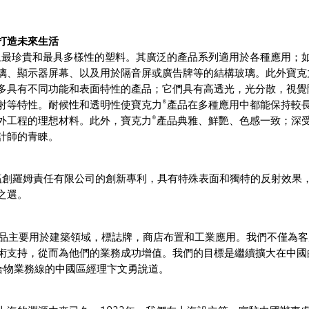
打造未來生活
上最珍貴和最具多樣性的塑料。其廣泛的產品系列適用於各種應用；
璃、顯示器屏幕、以及用於隔音屏或廣告牌等的結構玻璃。此外寶克
多具有不同功能和表面特性的產品；它們具有高透光，光分散，視覺
射等特性。耐候性和透明性使寶克力®產品在多種應用中都能保持較
外工程的理想材料。此外，寶克力®產品典雅、鮮艷、色感一致；深
計師的青睞。
Xkin是贏創羅姆責任有限公司的創新專利，具有特殊表面和獨特的反射效果
之選。
 產品主要用於建築領域，標誌牌，商店布置和工業應用。我們不僅為
術支持，從而為他們的業務成功增值。我們的目標是繼續擴大在中國
聚合物業務線的中國區經理卞文勇說道。