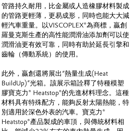
管路持久耐用，比金屬或人造橡膠材料製成
的管路更輕薄，更易成形，同時也能大大減
輕汽車重量。以VISCOPLEX®為商標，贏創
羅曼克斯生產的高性能潤滑油添加劑可以使
潤滑油更有效可靠，同時有助於延長引擎和
齒輪（傳動系統）的使用。
此外，贏創還將展出“熱量生成(Heat
BuildUp)”光箱。該展示箱詮釋了特種模塑
膠寶克力® Heatstop®的先進材料理念。這種
材料具有特殊配方，能夠反射太陽熱能，特
別適用於深色外表的汽車。寶克力®
Heatstop®產品製成的車頂，與傳統材料相