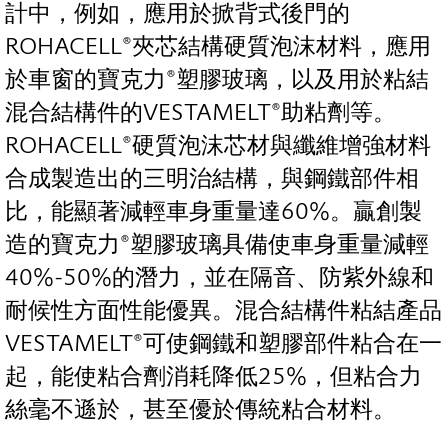
計中，例如，應用於掀背式後門的
ROHACELL®夾芯結構硬質泡沫材料，應用
於車窗的寶克力®塑膠玻璃，以及用於粘結
混合結構件的VESTAMELT®助粘劑等。
ROHACELL®硬質泡沫芯材與纖維增強材料
合成製造出的三明治結構，與鋼鐵部件相
比，能顯著減輕車身重量達60%。贏創製
造的寶克力®塑膠玻璃具備使車身重量減輕
40%-50%的潛力，並在隔音、防紫外線和
耐候性方面性能優異。混合結構件粘結產品
VESTAMELT®可使鋼鐵和塑膠部件粘合在一
起，能使粘合劑消耗降低25%，但粘合力
絲毫不遜於，甚至優於傳統粘合材料。