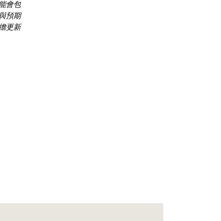
能會包
與預期
擔更新