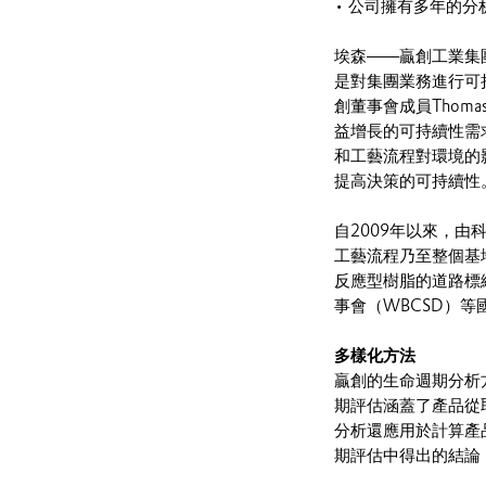
• 公司擁有多年的分
埃森——贏創工業集
是對集團業務進行可
創董事會成員Thom
益增長的可持續性需
和工藝流程對環境的
提高決策的可持續性
自2009年以來，
工藝流程乃至整個基地
反應型樹脂的道路標
事會（WBCSD）
多樣化方法
贏創的生命週期分析方
期評估涵蓋了產品從
分析還應用於計算產
期評估中得出的結論