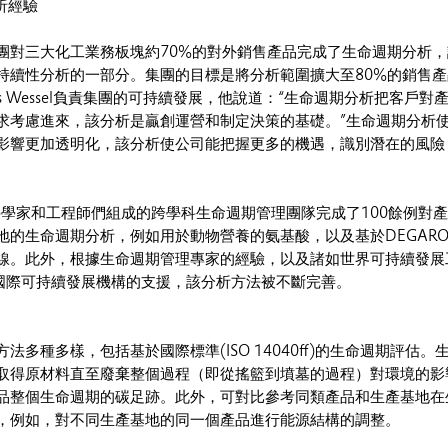
析經驗
團對三大化工業務板塊約70%的對外銷售產品完成了生命週期分析，
持續性分析的一部分。集團的目標是將分析範圍擴大至80%的銷售產
as Wessel負責集團的可持續發展，他說道：“生命週期分析把客戶對
求考慮進來，該分析是贏創運營和制定決策的基礎。”生命週期分析
影響更加透明化，該分析使公司能把握更多的機遇，識別潛在的風險
。
由科學家和工程師們組成的跨學科生命週期管理團隊完成了100餘例對
的生命週期分析，例如用於動物營養的氨基酸，以及基於DEGAROU
線。此外，根據生命週期管理專家的經驗，以及諸如世界可持續發展
等國際可持續發展機構的支援，該分析方法被不斷完善。
法多種多樣，包括基於國際標準(ISO 14040ff)的生命週期評估。
取得原材料直至廢棄整個過程（即從搖籃到墳墓的過程）對環境的影
品整個生命週期的碳足跡。此外，可對比參考同類產品和生產基地在
，例如，對不同生產基地的同一個產品進行能源結構的調整。