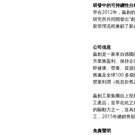
研發中的可持續性分
早在2012年，贏創
研究所共同開發出“創
新管理流程兼顧了新
公司信息
贏創是一家來自德國
升業務盈利、保持企
即健康、營養、資源
務遍及全球100 多個
營業利潤（稅息折舊及
贏創工業集團自上世
工產品，並早在此之
的驅動力之一，並為實
工，2015年總銷售
免責聲明