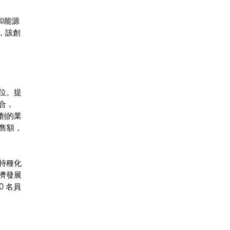
和能源
，該創
位。提
合，
創的業
銷售額，
特種化
濟發展
 名員