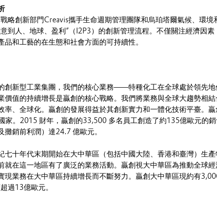
析
的戰略創新部門Creavis攜手生命週期管理團隊和烏珀塔爾氣候、環境
意到人、地球、盈利”（I2P3）的創新管理流程。不僅關注經濟因素
產品和工藝的在生態和社會方面的可持續性。
的創新型工業集團，我們的核心業務——特種化工在全球處於領先地
業價值的持續增長是贏創的核心戰略。我們將業務與全球大趨勢相結
效率、全球化。贏創的發展得益於其創新實力和一體化技術平臺。贏
國家。2015 財年，贏創的33,500 多名員工創造了約135億歐元的
攤銷前利潤）達24.7 億歐元。
紀七十年代末期開始在大中華區（包括中國大陸、香港和臺灣）生產
前就在這一地區有了廣泛的業務活動。贏創視大中華區為推動全球經
現業務在大中華區持續增長而不斷努力。贏創大中華區現約有3,000
額超過13億歐元。