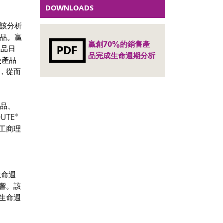
DOWNLOADS
該分析
品。贏
贏創70%的銷售產
PDF
產品日
品完成生命週期分析
使產品
，從而
產品、
TE®
工商理
生命週
響。該
生命週