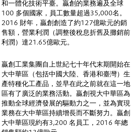
和一體化技術平臺。贏創的業務遍及全球
100 多個國家，員工數量超過35,000名。
2016 財年，贏創創造了約127億歐元的銷
售額，營業利潤（調整後稅息折舊及攤銷前
利潤）達21.65億歐元。
贏創工業集團自上世紀七十年代末期開始在
大中華區（包括中國大陸、香港和臺灣）生
產特種化工產品，並早在此之前就在這一地
區有了廣泛的業務活動。贏創視大中華區為
推動全球經濟發展的驅動力之一，並為實現
業務在大中華區持續增長而不斷努力。贏創
大中華區現約有3,200 名員工，2016 年總