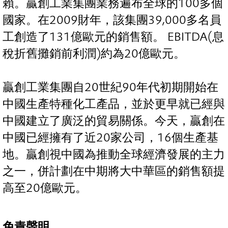
賴。贏創工業集團業務遍布全球的100多個
國家。在2009財年，該集團39,000多名員
工創造了131億歐元的銷售額。 EBITDA(息
稅折舊攤銷前利潤)約為20億歐元。
贏創工業集團自20世紀90年代初期開始在
中國生產特種化工產品，並於更早就已經與
中國建立了廣泛的貿易關係。今天，贏創在
中國已經擁有了近20家公司，16個生產基
地。贏創視中國為推動全球經濟發展的主力
之一，併計劃在中期將大中華區的銷售額提
高至20億歐元。
免責聲明