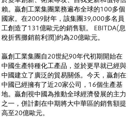
賴。贏創工業集團業務遍布全球的100多個
國家。在2009財年，該集團39,000多名員
工創造了131億歐元的銷售額。 EBITDA(息
稅折舊攤銷前利潤)約為20億歐元。
贏創工業集團自20世紀90年代初期開始在
中國生產特種化工產品，並於更早就已經與
中國建立了廣泛的貿易關係。今天，贏創在
中國已經擁有了近20家公司，16個生產基
地。贏創視中國為推動全球經濟發展的主力
之一，併計劃在中期將大中華區的銷售額提
高至20億歐元。