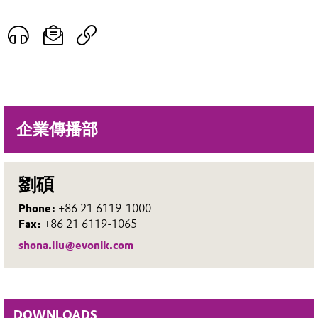
企業傳播部
劉碩
Phone:
+86 21 6119-1000
Fax:
+86 21 6119-1065
shona.liu@evonik.com
DOWNLOADS