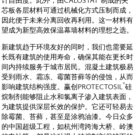
计自由度。此外，由CALOSTAT
制成的夹
芯板各层材料可通过机械化方式压制而成，
因此便于未来分离回收再利用。这一材料有
望成为新型高效保温幕墙材料的理想之选。
新建筑趋于环境友好的同时，我们也需要延
长既有建筑的使用寿命，确保其能在更长时
间内持续服务于城市居民。混凝土建筑极易
受到雨水、霜冻、霉菌苔藓等的侵蚀，从而
®
影响建筑结构强度。赢创PROTECTOSIL
硅
烷制剂能够阻止水和氯离子渗入建筑表面，
为建筑提供深层长效的保护。它还可轻易去
除霉菌、苔藓，甚至是涂鸦油漆。今日众多
的中国超级工程，如杭州湾跨海大桥、岭澳