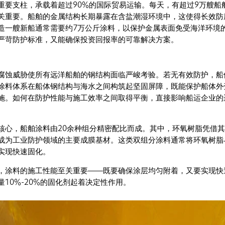
重要支柱，承载着超过90%的国际贸易运输。每天，有超过9万艘船
关重要。船舶的金属结构长期暴露在含盐潮湿环境中，这使得长效防
造一艘新船通常需要约7万公斤涂料，以保护金属表面免受海洋环境
严苛防护标准，又能确保投资回报率的可靠解决方案。
战
腐蚀威胁使所有远洋船舶的钢结构面临严峻考验。若无有效防护，船
涂料体系在船体钢结构与海水之间构筑起坚固屏障，既能保护船体外
施。如何在防护性能与施工效率之间取得平衡，直接影响船运企业的
核心，船舶涂料由20余种组分精密配比而成。其中，环氧树脂凭借
成为工业防护领域的主要成膜基材。这类双组分涂料通常将环氧树脂
实现快速固化。
，涂料的施工性能至关重要——既要确保涂层均匀附着，又要实现快
10%-20%的固化剂起着决定性作用。