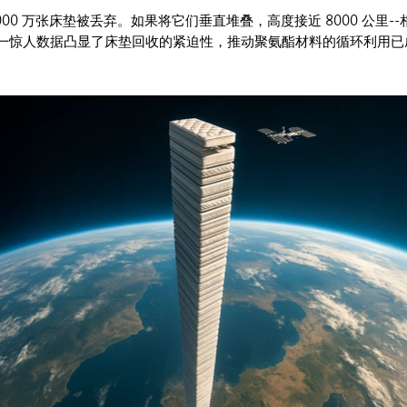
00 万张床垫被丢弃。如果将它们垂直堆叠，高度接近 8000 公里--
一惊人数据凸显了床垫回收的紧迫性，推动聚氨酯材料的循环利用已