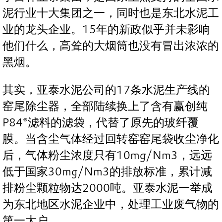
泥行业十大集团之一，同时也是东北水泥工
业的龙头企业。15年的新政似乎并未影响
他们什么，高耸的大烟筒也没有冒出浓浓的
黑烟。
其实，亚泰水泥公司的17条水泥生产线的
窑尾除尘器，全部陆续换上了含有赢创纯
P84®滤料的滤袋，代替了原先的玻纤覆
膜。当含尘气体经过回转窑窑尾袋收尘净化
后，气体粉尘浓度只有10mg/Nm3，远远
低于国家30mg/Nm3的排放标准，累计减
排粉尘颗粒物达2000吨。亚泰水泥一举成
为东北地区水泥企业中，处理工业废气物的
第一大户。