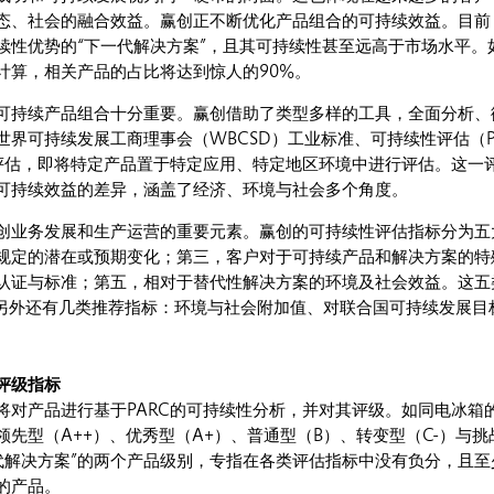
态、社会的融合效益。赢创正不断优化产品组合的可持续效益。目前
续性优势的“下一代解决方案”，且其可持续性甚至远高于市场水平。
计算，相关产品的占比将达到惊人的90%。
可持续产品组合十分重要。赢创借助了类型多样的工具，全面分析、
世界可持续发展工商理事会（WBCSD）工业标准、可持续性评估（P
C评估，即将特定产品置于特定应用、特定地区环境中进行评估。这一
可持续效益的差异，涵盖了经济、环境与社会多个角度。
创业务发展和生产运营的重要元素。赢创的可持续性评估指标分为五
规定的潜在或预期变化；第三，客户对于可持续产品和解决方案的特
认证与标准；第五，相对于替代性解决方案的环境及社会效益。这五类
，另外还有几类推荐指标：环境与社会附加值、对联合国可持续发展目
。
评级指标
将对产品进行基于PARC的可持续性分析，并对其评级。如同电冰箱的
先型（A++）、优秀型（A+）、普通型（B）、转变型（C-）与挑战
下一代解决方案”的两个产品级别，专指在各类评估指标中没有负分，且
的产品。