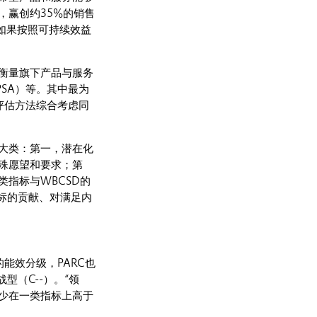
，赢创约35%的销售
如果按照可持续效益
衡量旗下产品与服务
SA）等。其中最为
评估方法综合考虑同
大类：第一，潜在化
殊愿望和要求；第
指标与WBCSD的
标的贡献、对满足内
能效分级，PARC也
型（C--）。“领
至少在一类指标上高于