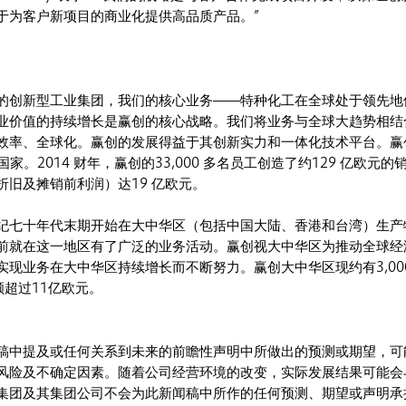
于为客户新项目的商业化提供高品质产品。”
的创新型工业集团，我们的核心业务——特种化工在全球处于领先地
业价值的持续增长是赢创的核心战略。我们将业务与全球大趋势相结
效率、全球化。赢创的发展得益于其创新实力和一体化技术平台。赢
国家。2014 财年，赢创的33,000 多名员工创造了约129 亿欧元的
折旧及摊销前利润）达19 亿欧元。
纪七十年代末期开始在大中华区（包括中国大陆、香港和台湾）生产
前就在这一地区有了广泛的业务活动。赢创视大中华区为推动全球经
现业务在大中华区持续增长而不断努力。赢创大中华区现约有3,000
额超过11亿欧元。
稿中提及或任何关系到未来的前瞻性声明中所做出的预测或期望，可
风险及不确定因素。随着公司经营环境的改变，实际发展结果可能会
集团及其集团公司不会为此新闻稿中所作的任何预测、期望或声明承