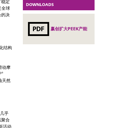
了稳定
DOWNLOADS
足全球
合的决
PDF
赢创扩大PEEK产能
量化结构
的滑动摩
®
油天然
含几乎
温聚合
创新活动