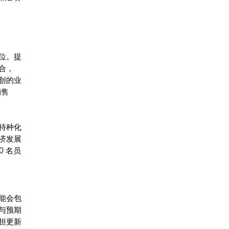
位。提
合，
创的业
销售
特种化
济发展
 名员
能会包
与预期
担更新