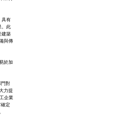
，具有
果。此
於建築
備與傳
易於加
部門對
大力提
化工企業
它確定
。