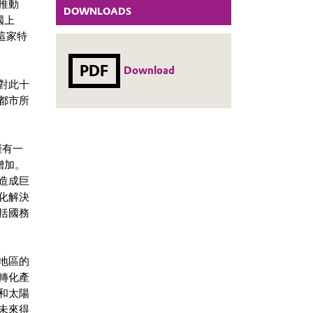
推動
DOWNLOADS
國上
這家特
PDF
Download
對此十
都市所
僅有一
增加。
造成巨
化解決
括國務
地區的
轉化產
和太陽
未來得