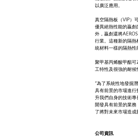
以廣泛應用。
真空隔熱板（VIP
優異絕熱性能的贏創的
外，贏創還將AERO
行業。這種新的隔熱
統材料一樣的隔熱性
聚甲基丙烯酸甲酯可
工特性及很強的耐候
“為了系統性地發掘
具有前景的市場進行
升我們自身的技術專長
開發具有前景的業務
了將對未來市場造成
公司資訊