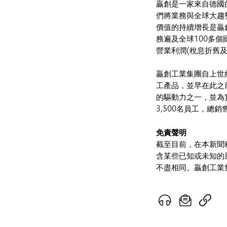
贏創是一家來自德國
們將業務與全球大趨
價值的持續增長是贏
務遍及全球100多個國
營業利潤(稅息折舊及
贏創工業集團自上世
工產品，並早在此之
的驅動力之一，並為
3,500名員工，總
免責聲明
截至目前，在本新聞
含某些已知或未知的
不盡相同。贏創工業