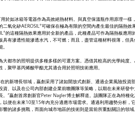
）可用於如冰箱等電器作為高效絕熱材料。與真空保溫瓶作用原理一樣
二氧化矽AEROSIL®可確保在極為有限的空間內產生最佳的隔熱效
SIL®的這種隔熱效果應用於全新的產品，此種產品可作為隔熱板應用
板具有滲透性能滲透水汽，不可燃；而且，盡管這種材料很薄，但具
能。
為大都市的照明提供多種多樣的可選方案。憑借其較高的光學純度、
性，聚甲基丙烯酸甲酯尤其適合用於照明技術應用。
潛在的新增長領域，贏創采用了諸如開放式創新、通過企業風險投資
投資、以及在公司內部創建企業前瞻團隊等策略，以期在未來研發中
。”贏創首席創新官Peter Nagler博士解釋道。該團隊正在為特種
，以便在未來10至15年內充分適應市場需求。通過利用趨勢分析，
影響的諸多挑戰，而面向城市地區的技術則是當前所重點關註的領域