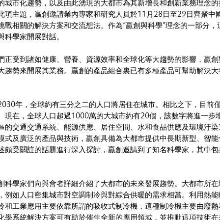
的城市化趨勢，以及由此湧現的大都市為其新增長和創新業務理念的
此項主題，贏創邀請業內專家和研究人員於11月28日至29日齊聚中
挑戰相關的解決方案和交流想法。作為“贏創與科學”理念的一部分，
與科學家開展對話。
們正受到諸如健康、營養、資源效率和全球化等大趨勢的影響，贏創
大趨勢來開展其業務。贏創的產品組合裏已有多種產品可幫助解決大
2030年，全球約有三分之二的人口將居住在城市。相比之下，目前
。現在，全球人口超過1000萬的大城市約有20個，該數字將進一步
區的交通交通系統、能源供應、居住空間、水和食品供應及環境汙染
模式及廣泛的產品與技術，贏創具備為大都市提供中長期新型、智能
述頗受關註的話題進行深入探討，贏創邀請到了知名科學家，其中包
創科學家們向與會者詳細介紹了大都市的未來發展趨勢。大都市所在
，例如人口密集城市對空調制冷與對綜合供暖的需求相當。利用熱能
冷和工業應用主要依靠所謂的吸收式制冷機，這種制冷機主要由廢熱
化學系統解決方案可有助於催生全新的應用領域，並推動這項技術在