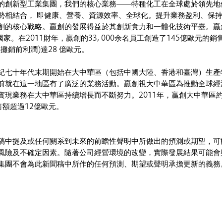
的創新型工業集團，我們的核心業務——特種化工在全球處於領先地
勢相結合， 即健康、營養、資源效率、全球化。提升業務盈利、保
創的核心戰略。贏創的發展得益於其創新實力和一體化技術平臺。贏
家。在2011財年，贏創的33, 000余名員工創造了145億歐元的銷
攤銷前利潤)達28 億歐元。
紀七十年代末期開始在大中華區（包括中國大陸、香港和臺灣）生產
前就在這一地區有了廣泛的業務活動。贏創視大中華區為推動全球經
實現業務在大中華區持續增長而不斷努力。2011年，贏創大中華區
銷售額超過12億歐元。
稿中提及或任何關系到未來的前瞻性聲明中所做出的預測或期望，可
風險及不確定因素。隨著公司經營環境的改變，實際發展結果可能會
集團不會為此新聞稿中所作的任何預測、期望或聲明承擔更新的義務