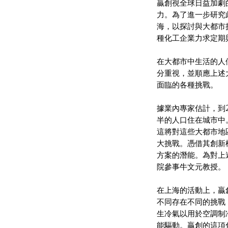
贏創視全球日益加劇
力。為了進一步研究
海，以探討與大都市
種化工企業力求定期
在大都市中生活的人
分重視，並順應上述
面臨的各種挑戰。
據業內專家估計，到
半的人口住在城市中
這將對這些大都市地
大挑戰。憑借其創新
方案的潛能。為對上
院參事牛文元教授。
在上海的活動上，贏
不同存在不同的挑戰
生冷氣以用於空調制
能驅動。贏創的這項