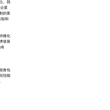
位。我
持企業
創的業
售額和
特種化
濟發展
約有
能會包
與預期
。