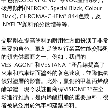
中包括COLORTREND® 零VOC產品系列，
碳黑顏料(NEROX®, Special Black, Colour
Black), CHROMA-CHEM® 844色漿，及
INXEL™顏料預分散體等等。
交聯劑在提高塗料的耐用性方面扮演了非常
重要的角色。贏創是塗料行業高性能交聯劑
的領先供應商之一。例如，我們的
VESTAGON® 和VESTANAT®產品線提高了
火車和汽車錶面塗料的著色速度，並降低氣
候對塗層的影響。此外，贏創的甲基丙烯酸
酯單體，現今以註冊商標VISIOMER®在全
球進行推廣，是丙烯酸樹脂的重要原料，後
者被廣泛用於汽車和建築塗料。