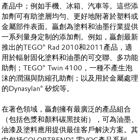
產品中；例如手機、冰箱、汽車等。這些添
加劑可有助塗層均勻、更好地附著於塑料或
金屬部件表面。贏創為塗料和油墨行業提供
一系列量身定制的添加劑。例如，贏創最新
推出的TEGO® Rad 2010和2011產品，適
用於輻射固化塗料和油墨的可交聯、多功能
助劑；TEGO® Twin 4100，一種不產生泡
沫的潤濕與防縮孔助劑；以及用於金屬處理
的Dynasylan® 矽烷等。
在著色領域，贏創擁有最廣泛的產品組合
（包括色漿和顏料碳黑技術），可為油墨、
油漆及塗料應用提供最佳客戶解決方案。其