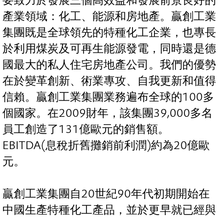
要致力於發展三個高效益和發展前景良好的
產業領域：化工、能源和房地產。贏創工業
集團既是全球領先的特種化工企業，也專長
於利用煤炭及可再生能源發電，同時還是德
國最大的私人住宅房地產公司。我們的優勢
在於變革創新、術業專攻、自我更新和值得
信賴。贏創工業集團業務遍布全球的100多
個國家。在2009財年，該集團39,000多名
員工創造了131億歐元的銷售額。
EBITDA(息稅折舊攤銷前利潤)約為20億歐
元。
贏創工業集團自20世紀90年代初期開始在
中國生產特種化工產品，並於更早就已經與