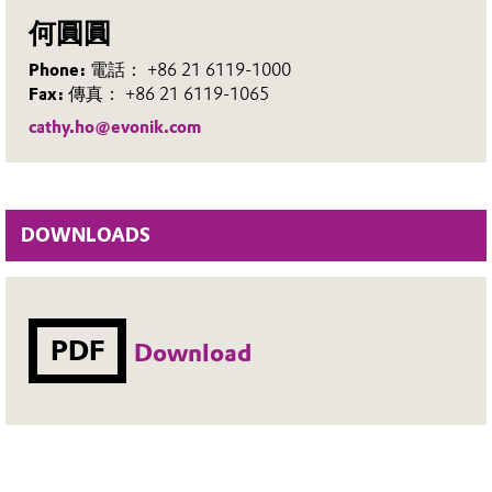
何圓圓
Phone:
電話： +86 21 6119-1000
Fax:
傳真： +86 21 6119-1065
cathy.ho@evonik.com
DOWNLOADS
PDF
Download