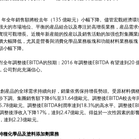
6 年全年銷售額將較去年（135 億歐元）小幅下降。儘管宏觀經濟環
强大的市場地位、平衡的産品組合以及專注於高增長業務，産品需求
實現可觀增長。近幾年新産能的投産以及銷售活動的加强也對集團業
價大幅降低，尤其是營養與消費化學品業務板塊和功能材料業務板塊
額小幅下降。
年調整後EBITDA的預期：2016 年調整後EBITDA 有望達到20 
，公司對此充滿信心。
，贏創産品的全球需求持續向好，銷量依舊保持增長勢頭。受原材料價
下調。集團銷售額下降6%至31.64億歐元。調整後EBITDA較去年
.78億歐元。調整後EBITDA利潤率達到18.3%的高水平。調整後EB
元。調整後淨收入下降17%，達到2.47億歐元。得益於一次性因素的影
，達到2.23億歐元。
特種化學品及塗料添加劑業務