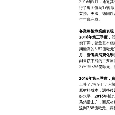
2016年9月，通過其子
行了總面值爲19億
業務。美國、德國以
年年底完成。
各業務板塊業績表現
2016年第三季度
，
價下調，銷量基本穩
期極高的3.82億歐元
月
，
營養與消費化學
銷售額下滑的主要原
29%至7.96億歐元
2016年第三季度，
上升了7%至11.
原材料成本，調整後EB
好水平。
2016年
爲銷量上升，而原材料
達到7.88億歐元。調