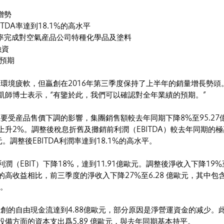
增勢
ITDA率達到18.1%的高水平
均利率完成對空氣産品公司特種化學品及塗料
融資
的預期
濟環境疲軟，但贏創在2016年第三季度保持了上半年的銷量增長勢頭
凱師博士表示，“有鑒於此，我們可以確認對全年業績的預期。”
主要受産品售價下調的影響，集團銷售額較去年同期下降8%至95.27
上升2%。調整後稅息折舊及攤銷前利潤（EBITDA）較去年同期的
歐元。調整後EBITDA利潤率達到18.1%的高水平。
（EBIT）下降18%，達到11.91億歐元。調整後淨收入下降19%至
高收益相比，前三季度的淨收入下降27%至6.28 億歐元，其中包
益。
贏創的自由現金流達到4.88億歐元，部分原因是淨營運資金的减少。
備方面的資本支出爲5.89 億歐元，與去年同期基本持平。