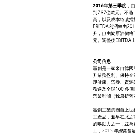
2016年第三季度
，
到7.97億歐元。
高，以及成本縮减措施
EBITDA利潤率由20
升，但由於原油價格
元。調整後EBITDA
公司信息
贏創是一家來自德國
升業務盈利、保持企
即健康、營養、資源
務遍及全球100 多個
營業利潤（稅息折舊及
贏創工業集團自上世
工產品，並早在此之
的驅動力之一，並為實
工，2015 年總銷售