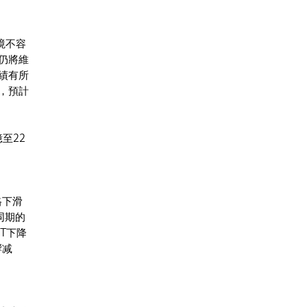
境不容
仍將維
績有所
，預計
億至22
格下滑
同期的
IT下降
響减