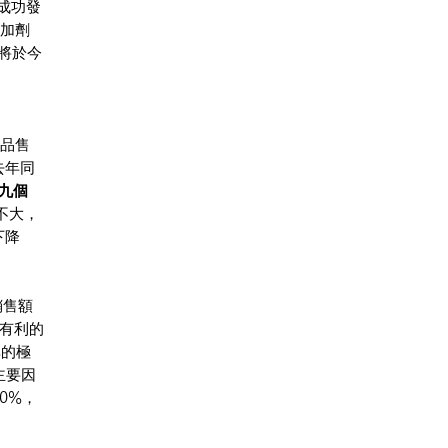
率成功發
添加劑
將於今
産品售
去年同
前九個
不大，
下降
銷售額
和有利的
%的極
主要因
0%，