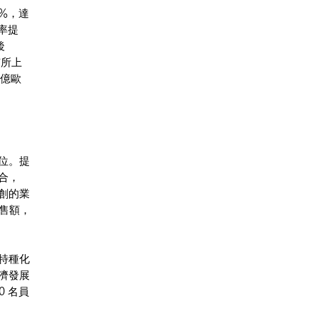
%，達
率提
後
有所上
9億歐
位。提
合，
創的業
銷售額，
特種化
濟發展
 名員