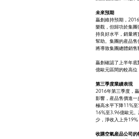
未來預期
贏創維持預期，201
樂觀，但歸功於集團
持良好水平，銷量將
幫助。集團的産品售
將導致集團總體銷售
贏創確認了上半年底對全
億歐元區間的較高位
第三季度業績表現
2016年第三季度
影響，産品售價進一步
極高水平下降11%至5
16%至3.96億歐
少，淨收入上升19%
收購空氣産品公司的