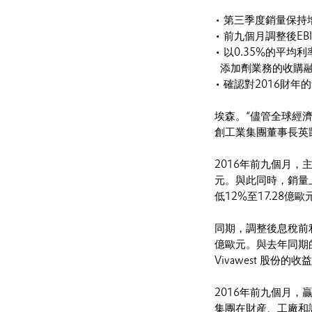
• 第三季度銷量保持
• 前九個月調整後EB
• 以0.35%的平
添加劑業務的收購
• 確認對2016財年
埃森。“儘管全球經
創工業集團董事長英
2016年前九個月，
元。與此同時，銷量
低12%至17.28億
同期，調整後息稅前利潤
億歐元。與去年同期的
Vivawest 股份的收
2016年前九個月，
集團在財産、工廠和設