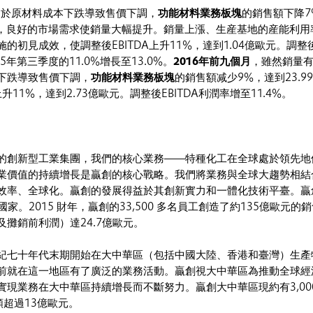
由於原材料成本下跌導致售價下調，
功能材料業務板塊
的銷售額下降7
不過，良好的市場需求使銷量大幅提升。銷量上漲、生産基地的産能利用
的初見成效，使調整後EBITDA上升11%，達到1.04億歐元。調整
15年第三季度的11.0%增長至13.0%。
2016年前九個月
，雖然銷量
下跌導致售價下調，
功能材料業務板塊
的銷售額减少9%，達到23.9
上升11%，達到2.73億歐元。調整後EBITDA利潤率增至11.4%。
的創新型工業集團，我們的核心業務——特種化工在全球處於領先地
業價值的持續增長是贏創的核心戰略。我們將業務與全球大趨勢相結
效率、全球化。贏創的發展得益於其創新實力和一體化技術平臺。贏
國家。2015 財年，贏創的33,500 多名員工創造了約135億歐元的
攤銷前利潤）達24.7億歐元。
紀七十年代末期開始在大中華區（包括中國大陸、香港和臺灣）生產
前就在這一地區有了廣泛的業務活動。贏創視大中華區為推動全球經
現業務在大中華區持續增長而不斷努力。贏創大中華區現約有3,000
額超過13億歐元。