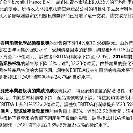
公司Evonik Finance B.V. ，贏創在資本市場上以0.35%的平均利
歐元的債券。所得收入將用來收購空氣産品公司的特種化學品及塗料
及大多數歐洲國家的相關反壟斷部門已批准了這一交易。該交易預計
營養
與消費化學品業務板塊
的銷售額下降14%至10.66億歐元。由於
定在去年同期的强勁水平。受到價格因素的影響，調整後EBITDA由
下滑至2.39億歐元。調整後EBITDA利潤率下跌至22.4%。
2016年
品業務板塊
的銷售額下降13%，達到32.23億歐元。由於銷量的變化
因在於産品售價的大幅下調。調整後EBITDA較去年同期的極高水平
。調整後EBITDA利潤率保持在24.7%的良好水平。
資源效率業務板塊的業績持續
表現良好。得益於銷售量的顯著增長，
17億歐元。由於原材料價格下跌，産品售價略微下調。得益於銷售增長
ITDA上升21%至2.62億歐元。調整後EBITDA利潤率提升至23.5
前九個月，資源效率業務板塊
的銷售額上漲3%，達到33.92億歐元，這
價格下跌帶來的售價下調産生了負面的影響。調整後EBITDA增加1
整後EBITDA利潤率則由21.8%提升至23.2%的極好水平。