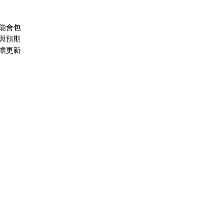
能會包
與預期
擔更新