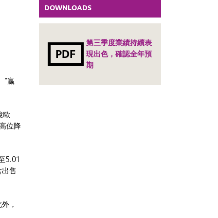
DOWNLOADS
第三季度業績持續表
PDF
現出色，確認全年預
期
。”贏
億歐
極高位降
5.01
含出售
此外，