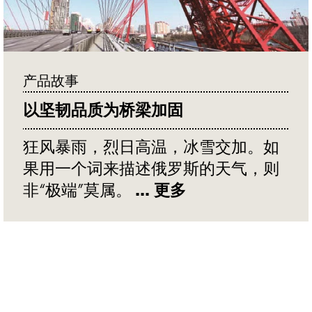
产品故事
以坚韧品质为桥梁加固
狂风暴雨，烈日高温，冰雪交加。如
果用一个词来描述俄罗斯的天气，则
非“极端”莫属。
... 更多