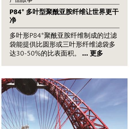
P84® 多叶型聚酰亚胺纤维让世界更干
净
多叶形P84®聚酰亚胺纤维制成的过滤
袋能提供比圆形或三叶形纤维滤袋多
达30-50%的比表面积。
... 更多